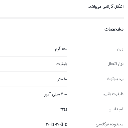
اشکال گارانتی می‌باشد.
مشخصات
وزن
180 گرم
نوع اتصال
بلوتوث
برد بلوتوث
10 متر
ظرفیت باتری
400 میلی آمپر
آمپدانس
32Ω
محدوده فرکانسی
20Hz-20KHz