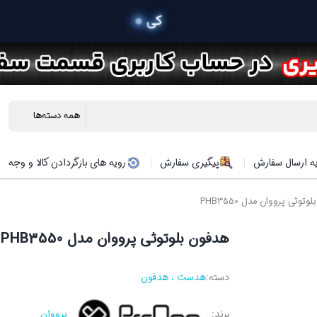
 خرید محص
ه ارسال سفارش
پیگیری سفارش
رویه های بازگردادن کالا و وجه
توثی پرووان مدل PHB3550
هدفون بلوتوثی پرووان مدل PHB3550
دسته:
هدست ، هدفون
برند:
پرووان