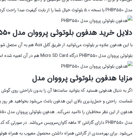
مدل PHB3550 با نسخه 5.0 بلوتوث خیال شما را از بابت کیفیت صدا راحت کرده است و محدوده عملکرد هدفون تا 10 متر می‌باشد.
دلایل خرید هدفون بلوتوثی پرووان مدل PHB3550
با این هدفون علاوه بر بلوثوت 
بلوتوثی پرووان مدل PHB3550 درگاه Micro SD Card هم در آن تعبیه شده است. این محصول دارای دکمه کنترل میزان صدا و موزیک می‌باشد.
مزایا هدفون بلوتوثی پرووان مدل
شماست. راحتی و حمل‌پذیری بالای این هدفون باعث می‌شود بخواهید هر روز ب
مدل PHB3550 دارای گارانتی 12 ماهه کاوان‌سرویس می‌باش
می‌شود. برای بهره‌مندی از گارانتی همراه داشتن محصول معیوب به همراه هولوگر