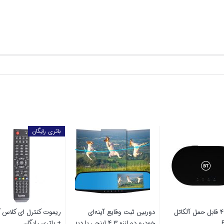
مبدل USB به microUSB
مودم 4.5G قابل حمل آلکاتل
دوربین ثبت وقایع آینه‌ا
PCO 
مدل BT71
خودرو دو‌ لنزه