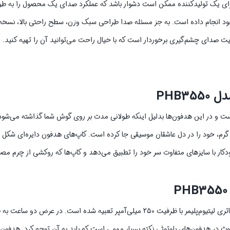
برای یک تولیدکننده ممکن است دشوار باشد که عملکرد صدای یک محصول را به طور
خود انجام داده است. به جز مسئله صدا طراحی سبک وزن، سطح راحتی بالا، نسخه 
PHB
 هدفون‌های کنونی بازار است و در این هدفون‌ها بدلیل اینکه طولانی مدت بر روی گوش شما گذاشته می‌
یژگی‌های مهم آن است که هدفون بلوتوثی پرووان مدل PHB3550 با وزن 180 گرم، خود را در دل عاشقان موسیقی جا کرده است. کاپ‌های هدفون 
ار با سایزهای متفاوت سر خود را تطبیق می‌دهد و کاپ‌ها که روکشی از چرم مصنو
عمر باتری این هدفون بسیار چشمگیر است.در هدفون پرووان مدل PHB3550 باتری لیتیوم‌پلیمر با ظرفیت 250 میلی‌آمپر تعبیه شده است
نسخه بلوتوث در هدفون‌های بلوتوثی نکته بسیار مهمی است که باید به آن توجه کرد. هدفون