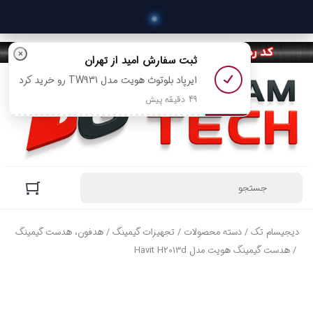
 خرید
×
ثبت سفارش
امید
از تهران
ایرپاد بلوتوث هویت مدل TW931 رو خرید کرد
49 دقیقه پیش
دیجیسام تک
/
دسته محصولات
/
تجهیزات گیمینگ
/
هدفون، هدست گیمینگ
/ هدست گیمینگ هویت مدل Havit H2013d