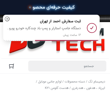
×
ثبت سفارش
احمد
از تهران
دستگاه جامپ استارتر و پمپ باد چندکاره خودرو پورودو مدل PDPBFCH091BKGR رو خرید کرد
16 ساعت پیش
دیجیسام تک
/
دسته محصولات
/
لوازم جانبی موبایل
/
ایرپاد ، هدفون ، هندزفری
/ هدست کلومن K21