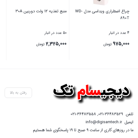
چراغ اضطراری ویداسی مدل WD-
منبع تغذیه 12 ولت دوربین 30A
پای
890T
مدل 13
4 عدد در انبار
50 عدد در انبار
20 عدد در انبار
00
2,325,000
975,000
تومان
تومان
بستن
بستن
بست
رفتن به بالا
تلفن
021-36483529
,
021-36483558
ایمیل
info@digisamtech.ir
ما در روزهای کاری از ساعت ۹ صبح تا ۱۹ پاسخگوی شما هستیم