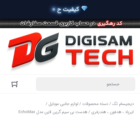
دیجیسام تک
/
دسته محصولات
/
لوازم جانبی موبایل
/
ایرپاد ، هدفون ، هندزفری
/ هدست بی سیم گرین لاین مدل EchoMax