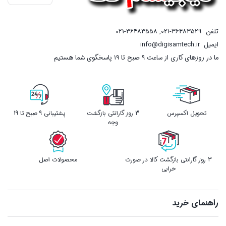
تلفن
021-36483529
,
021-36483558
ایمیل
info@digisamtech.ir
ما در روزهای کاری از ساعت ۹ صبح تا ۱۹ پاسخگوی شما هستیم
تحویل اکسپرس
3 روز گارانتی بازگشت
پشتیبانی 9 صبح تا 19
وجه
3 روز گارانتی بازگشت کالا در صورت
محصولات اصل
خرابی
راهنمای خرید