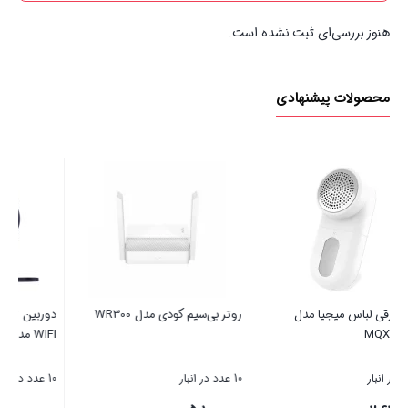
هنوز بررسی‌ای ثبت نشده است.
محصولات پیشنهادی
باتری رایگان
دوربین ثبت وقایع موتورسیکلت
ریموت کنترل ای کلاس فول اچ د
WIFI مدل X6 همراه RAM 32G
کد 9797 + باتری رایگان
10 عدد در انبار
99 عدد در انبار
20%
18%