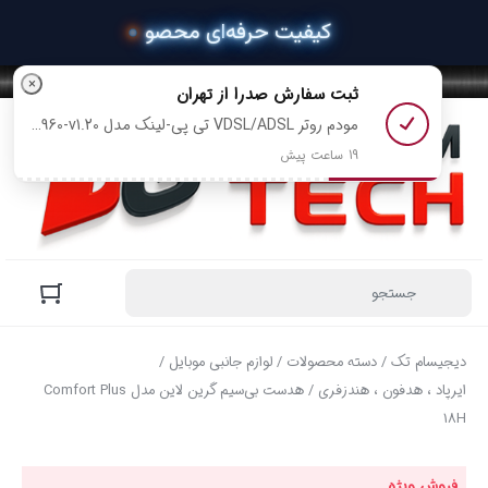
×
ثبت سفارش
صدرا
از تهران
مودم روتر VDSL/ADSL تی پی-لینک مدل TD-W9960-v1.20 رو خرید کرد
19 ساعت پیش
دیجیسام تک
/
دسته محصولات
/
لوازم جانبی موبایل
/
ایرپاد ، هدفون ، هندزفری
/ هدست بی‌سیم گرین لاین مدل Comfort Plus
18H
فروش ویژه