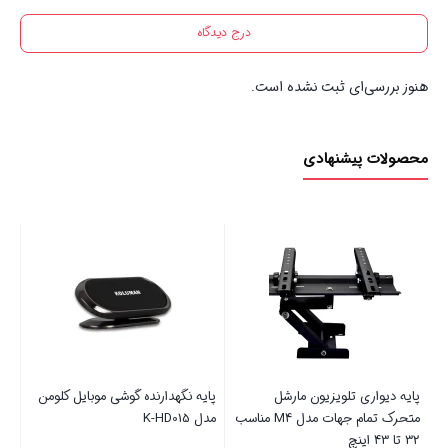
درج دیدگاه
هنوز بررسی‌ای ثبت نشده است.
محصولات پیشنهادی
واری تلویزیون مارشل
پایه نگهدارنده گوشی موبایل کلومن
مودم 4G LTE سیگنالینک مدل R201
متحرک تمام جهات مدل M4 مناسب
مدل K-HD015