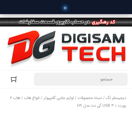
 خ
دیجیسام تک
/
دسته محصولات
/
لوازم جانبی کامپیوتر
/
انواع هاب
/ هاب 7
پورت USB 3.0 کی نت مدل H9