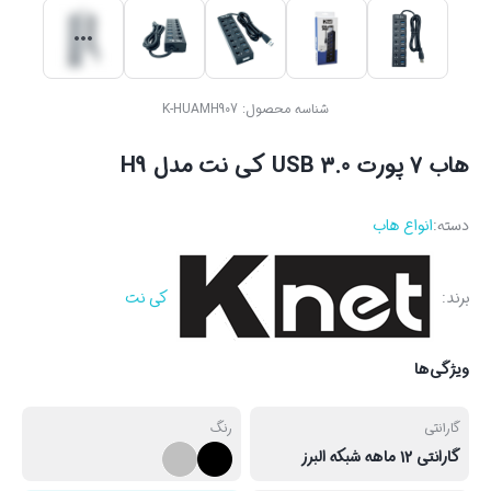
شناسه محصول:
K-HUAMH907
هاب 7 پورت USB 3.0 کی نت مدل H9
دسته:
انواع هاب
برند:
کی نت
ویژگی‌ها
گارانتی
رنگ
گارانتی 12 ماهه شبکه البرز