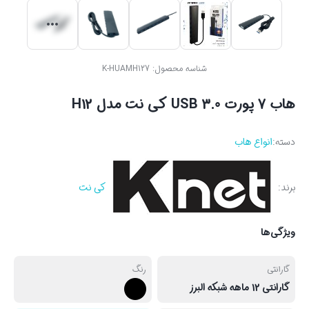
شناسه محصول:
K-HUAMH127
هاب 7 پورت USB 3.0 کی نت مدل H12
دسته:
انواع هاب
برند:
کی نت
ویژگی‌ها
گارانتی
رنگ
گارانتی 12 ماهه شبکه البرز