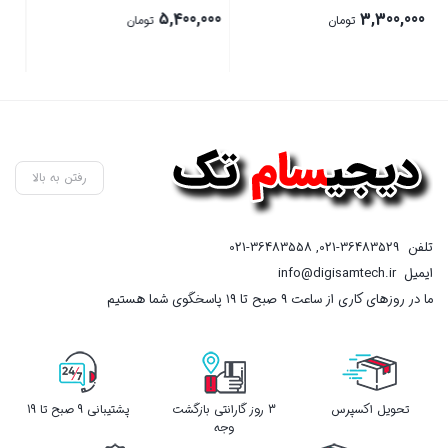
1,575,000
5,400,000
تومان
تومان
بستن
بستن
رفتن به بالا
تلفن
021-36483529
,
021-36483558
ایمیل
info@digisamtech.ir
ما در روزهای کاری از ساعت ۹ صبح تا ۱۹ پاسخگوی شما هستیم
تحویل اکسپرس
3 روز گارانتی بازگشت
پشتیبانی 9 صبح تا 19
وجه