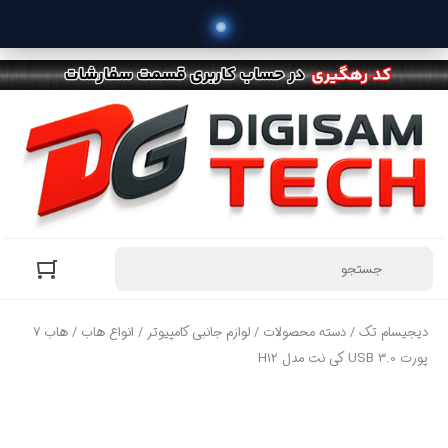
دیجیسام تک
/
دسته محصولات
/
لوازم جانبی کامپیوتر
/
انواع هاب
/ هاب 7
پورت USB 3.0 کی نت مدل H12