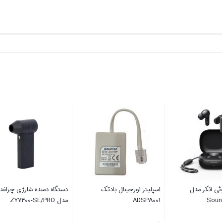
توثی انکر مدل
اسپلیتر اورجینال بادتک
دستگاه دمنده شارژی چرا
SoundC
ADSPA001
مدل ZY7400-SE/PRO