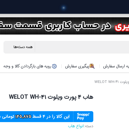
 خرید محصولات
ه ارسال سفارش
پیگیری سفارش
رویه های بازگردادن کالا و وجه
هاب 4 پورت ویلوت WELOT WH-41
این کالا را در ۴ قسط
145,875
تومانی ب
دسته:
انواع هاب