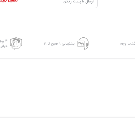
ارسال با پست رایگان
3 رو
پشتیبانی 9 صبح تا 19
خرابی