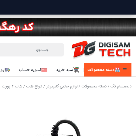
دسته محصولات
سبد خرید
تسویه حساب
روی
دیجیسام تک
/
دسته محصولات
/
لوازم جانبی کامپیوتر
/
انواع هاب
/ هاب 4 پورت ویلوت WELOT WH-41