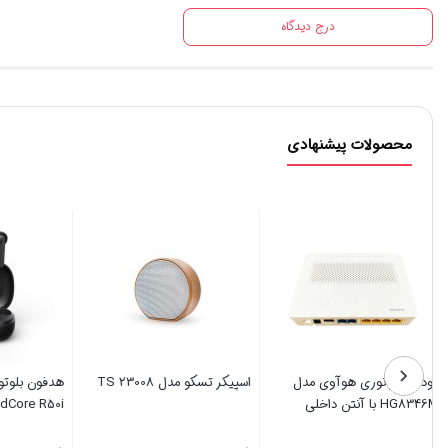
درج دیدگاه
محصولات پیشنهادی
ک 3.5
مودم فیبر نوری هوآوی مدل
اسپیکر تسکو مدل TS 23008
هدفون بلو
HG8346M با آنتن داخلی
ore R50i