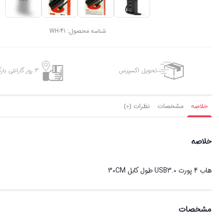
شناسه محصول:
WH-41
تحویل اکسپرس
3 روز گارانتی بازگشت وجه
خلاصه
مشخصات
نظرات (0)
خلاصه
هاب 4 پورت USB3.0 طول کابل 30CM
مشخصات