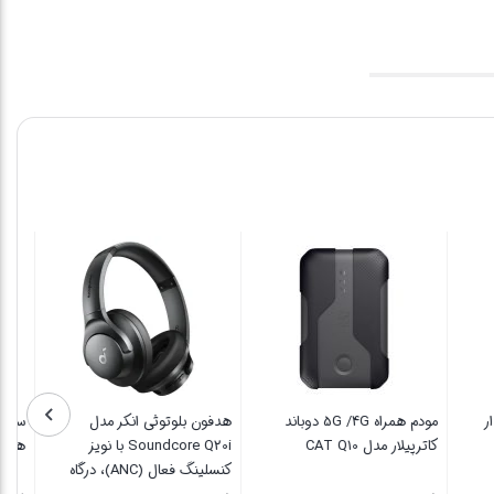
غدار
مودم همراه 5G /4G دوباند
هدفون بلوتوثی انکر مدل
ست
کاترپیلار مدل CAT Q10
Soundcore Q20i با نویز
هوی
کنسلینگ فعال (ANC)، درگاه