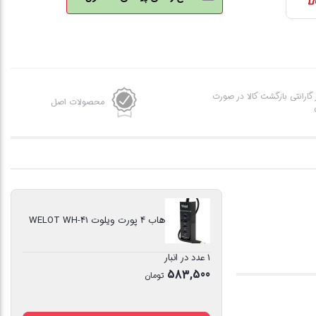
ز گارانتی بازگشت کالا در صورت
محصولات اصل
هاب 4 پورت ویلوت WELOT WH-41
1 عدد در انبار
583,500
تومان