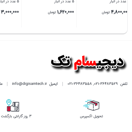
5 عدد در انبار
5 عدد در انبار
5 عدد در انبار
,000,000
1,620,000
4,800,000
تومان
تومان
بستن
بستن
بستن
تلفن
021-36483529
,
021-36483558
ایمیل
info@digisamtech.ir
ما د
تحویل اکسپرس
3 روز گارانتی بازگشت وجه