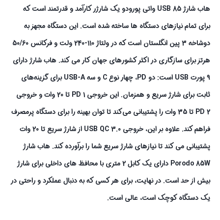
هاب شارژ USB 85 واتی پورودو یک شارژر کارآمد و قدرتمند است که
برای تمام نیازهای دستگاه ها ساخته شده است. این دستگاه مجهز به
دوشاخه 3 پین انگلستان است که در ولتاژ 110-240 ولت و فرکانس 50/60
هرتز برای سازگاری در اکثر کشورهای جهان کار می کند. هاب شارژ دارای
۹ پورت USB است: دو PD، چهار نوع C و سه USB-A برای گزینه‌های
ثابت برای شارژ سریع و همزمان. این خروجی PD 1 تا 20 وات و خروجی
PD 2 تا 35 وات را پشتیبانی می‌کند تا توان بهینه را برای دستگاه پرمصرف
فراهم کند. علاوه بر این، خروجی USB QC 3.0 از شارژ سریع تا 20 وات
پشتیبانی می کند تا نیازهای شارژ سریع شما را برآورده کند. هاب شارژ
Porodo 85W دارای یک کابل 2 متری با محافظ های داخلی برای شارژ
بیش از حد است. در نهایت، برای هر کسی که به دنبال عملکرد و راحتی در
یک دستگاه کوچک است، عالی است.