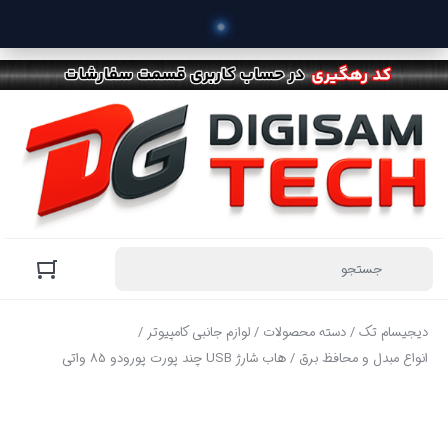
 خرید
دیجیسام تک
/
دسته محصولات
/
لوازم جانبی کامپیوتر
/
انواع مبدل و محافظ برق
/ هاب شارژ USB چند پورت پورودو 85 واتی