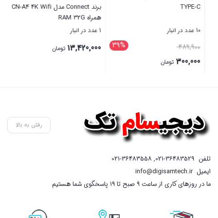
برند Connect مدل CN-A4 4K Wifi
همراه RAM 32G
1 عدد در انبار
10 عدد در انبار
47%
39
قیمت
855,300
13,420,000
تومان
اصلی
450,000
تومان
855,300 تومان
قیمت
بستن
بستن
بود.
فعلی
450,000 تومان
است.
رفتن به بالا
تلفن
021-36483529
,
021-36483558
ایمیل
info@digisamtech.ir
ما در روزهای کاری از ساعت ۹ صبح تا ۱۹ پاسخگوی شما هستیم