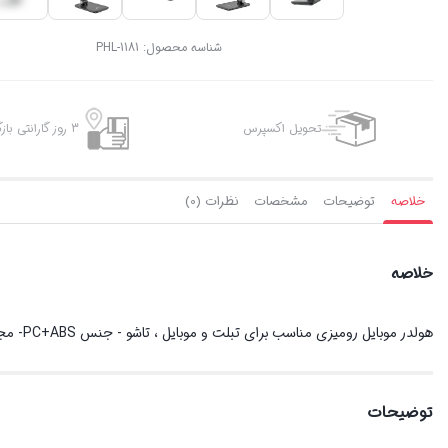
شناسه محصول:
PHL-1181
تحویل اکسپرس
3 روز گارانتی بازگشت وجه
خلاصه
توضیحات
مشخصات
نظرات (0)
خلاصه
هولدر موبایل رومیزی مناسب برای تبلت و موبایل ، تاشو - جنس PC+ABS- مجهز به سری با قابلیت چرخش 90 درجه به صورت عمودی
توضیحات