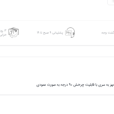
3 رو
پشتیبانی 9 صبح تا 19
خرابی