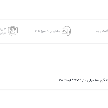
3 رو
پشتیبانی 9 صبح تا 19
خرابی