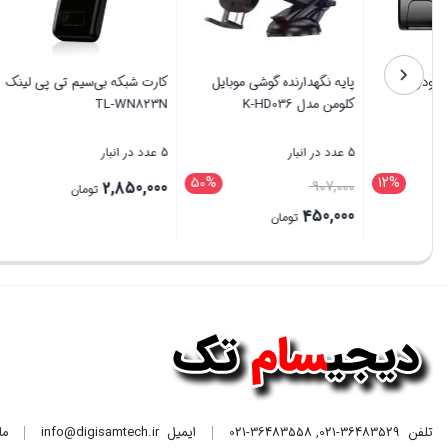
دوربین ثبت وقایع خودرو
پایه نگهدارنده گوشی موبایل
کارت شبکه
استیلاک مدل Q3
کلومن مدل K-HD036
-WN823N
5 عدد در انبار
5 عدد در انبار
5 عدد در انبار
50%
12%
قیمت
قیمت
850,000
907,000
6,500,000
اصلی
اصلی
450,000
5,700,000
تومان
تومان
6,500,000 تومان
907,000 تومان
قیمت
قیمت
بستن
بستن
بستن
بود.
بود.
فعلی
فعلی
5,700,000 تومان
450,000 تومان
است.
است.
تلفن
021-36483529
,
021-36483558
ایمیل
info@digisamtech.ir
ما د