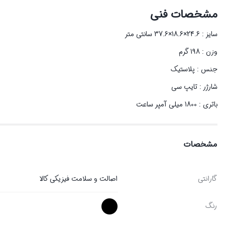
مشخصات فنی
سایز : 24.6×18.6×37.6 سانتی متر
وزن : 198 گرم
جنس : پلاستیک
شارژر : تایپ سی
باتری : 1800 میلی آمپر ساعت
مشخصات
گارانتی
اصالت و سلامت فیزیکی کالا
رنگ