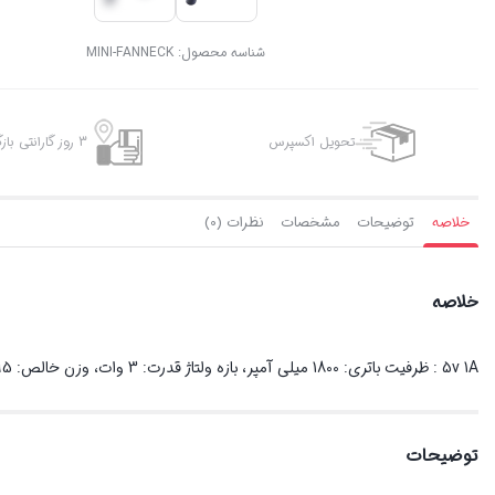
شناسه محصول:
MINI-FANNECK
تحویل اکسپرس
3 روز گارانتی بازگشت وجه
خلاصه
توضیحات
مشخصات
نظرات (0)
خلاصه
5v 1A : ظرفیت باتری: 1800 میلی آمپر، بازه ولتاژ قدرت: 3 وات، وزن خالص: 195 گرم 180 میلی متر *245* ابعاد: 38
توضیحات