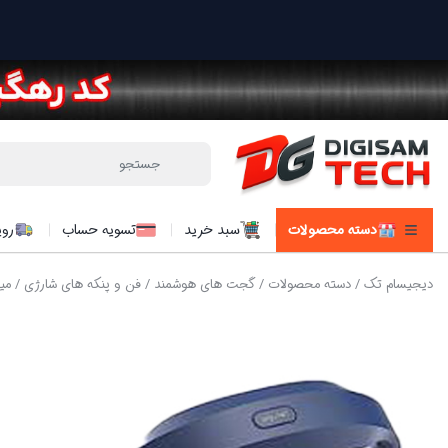
دسته محصولات
سبد خرید
تسویه حساب
روی
دیجیسام تک
/
دسته محصولات
/
گجت های هوشمند
/
فن و پنکه های شارژی
/ می