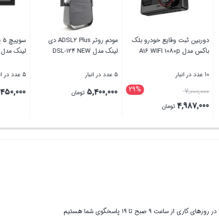
 بی‌سیم تی پی لینک
دوربین ثبت وقایع خودرو بلک
مو
TL
باکس مدل A16 WIFI 1080p
لینک مدل DSL-124 NEW
10 عدد در انبار
5 عدد در انبار
29%
قیمت
5,400,000
7,000,000
2,
تومان
تومان
اصلی
4,987,000
تومان
7,000,000 تومان
قیمت
بستن
بستن
بود.
فعلی
4,987,000 تومان
است.
ر روزهای کاری از ساعت ۹ صبح تا ۱۹ پاسخگوی شما هستیم