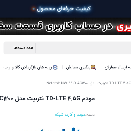
 خرید
ه ارسال سفارش
پیگیری سفارش
رویه های بازگردادن کالا و وجه
مودم TD-LTE 4.5G نتربیت مدل Neterbit NW-661D AC1200
دسته:
مودم و کارت شبکه