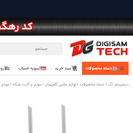
دسته محصولات
سبد خرید
تسویه حساب
روی
دیجیسام تک
/
دسته محصولات
/
لوازم جانبی کامپیوتر
/
مودم و کارت شبکه
/ مودم TD-LTE 4.5G نتربیت مدل Neterbit NW-661D AC1200