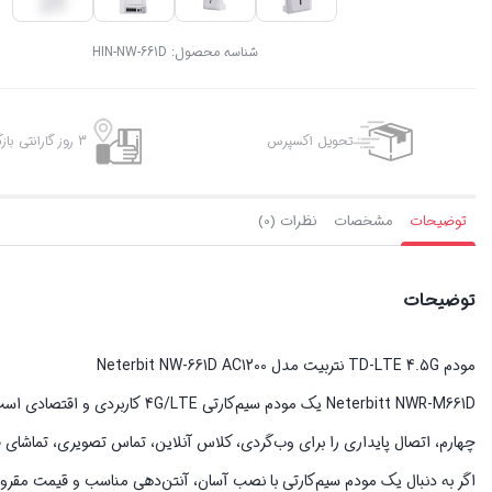
شناسه محصول:
HIN-NW-661D
تحویل اکسپرس
3 روز گارانتی بازگشت وجه
توضیحات
مشخصات
نظرات (0)
توضیحات
مودم TD-LTE 4.5G نتربیت مدل Neterbit NW-661D AC1200
Neterbitt NWR-M661D یک مودم سیم
چهارم، اتصال پایداری را برای وب‌گردی، کلاس آنلاین، تماس تصویری، تماشای فی
اگر به دنبال یک مودم سیم‌کارتی با نصب آسان، آنتن‌دهی مناسب و قیمت مقرون‌به‌صرفه هستید، مودم Neterbitt 661D می‌ت