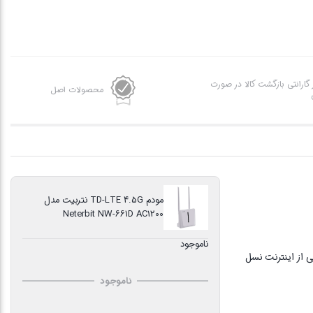
ز گارانتی بازگشت کالا در صورت
محصولات اصل
مودم TD-LTE 4.5G نتربیت مدل
Neterbit NW-661D AC1200
ناموجود
شتیبانی از اینترنت نسل
ناموجود