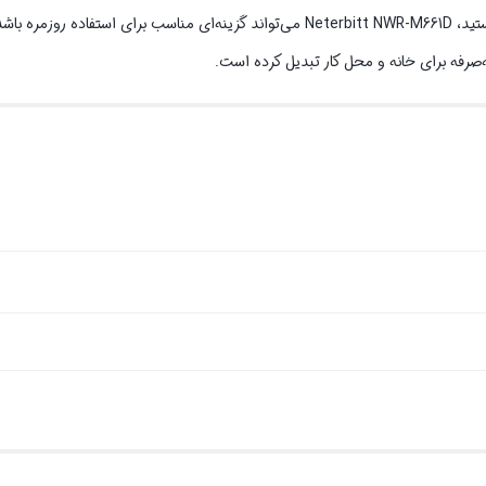
اگر به دنبال یک مودم سیم‌کارتی اقتصادی با عملکرد پایدار و راه‌اندازی آسان هستید، Neterbitt NWR-M661D می‌تواند گزینه‌ای من