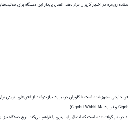
ت، مودم Neterbit NW-661D AC1200 به دو کانکتور آنتن خارجی مجهز شده است تا کاربران در صورت نیاز بتوانند از آنتن‌های تقو