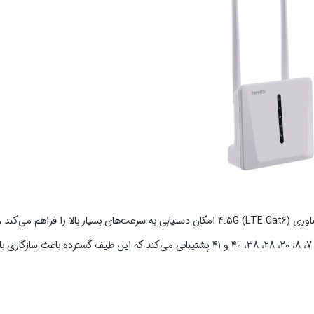
مودم TD-LTE 4.5G نتربیت مدل Neterbit NW-661D AC1200 با پشتیبانی از فناوری 4.5G (LTE Cat6) امکان دستیابی به سرعت‌های بسیار 
ویژگی‌های آن محسوب می‌شود. همچنین از باندهای فرکانسی متنوعی شامل 3، 7، 8، 20، 28، 38، 40 و 41 پشتیبانی می‌کند که این طیف گست