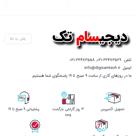
بستن
بستن
بست
رفتن به بالا
تلفن
021-36483529
,
021-36483558
ایمیل
info@digisamtech.ir
ما در روزهای کاری از ساعت ۹ صبح تا ۱۹ پاسخگوی شما هستیم
تحویل اکسپرس
3 روز گارانتی بازگشت
پشتیبانی 9 صبح تا 19
وجه