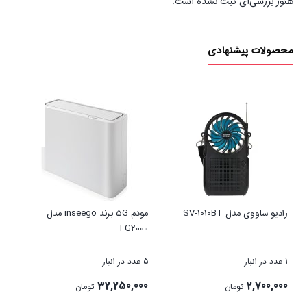
هنوز بررسی‌ای ثبت نشده است.
محصولات پیشنهادی
رادیو ساووی مدل SV-1010BT
مودم ۵G برند inseego مدل
ماو
FG2000
1 عدد در انبار
5 عدد در انبار
5 عدد در انبار
00
32,250,000
2,700,000
تومان
تومان