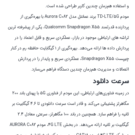
و استفاده هم‌زمان چندین کاربر طراحی شده است.
مودم TD-LTE/5G برند عمانتل مدل Aurora C082 با بهره‌گیری از
پردازنده قدرتمند Qualcomm Snapdragon X55، یکی از پیشرفته‌ ترین
تراشه‌ های ارتباطی موجود در بازار، عملکردی سریع و قابل اعتماد را در
پردازش داده‌ ها ارائه می‌دهد. بهره‌گیری از ۱ گیگابایت حافظه رم در کنار
چیپست Snapdragon X55، عملکردی سریع و پایدار را در پردازش
اتصالات و مدیریت هم‌زمان چندین دستگاه فراهم می‌سازد.
سرعت دانلود
در زمینه فناوری‌های ارتباطی، این مودم از فناوری 5G با پهنای باند 200
مگاهرتز پشتیبانی می‌کند و قادر است سرعت دانلودی تا 4.6 گیگابیت بر
ثانیه را فراهم سازد. همچنین در باند 100 مگاهرتز، سرعتی معادل 2.4
گیگابیت بر ثانیه ارائه می‌دهد. در بخش 4G LTE، مودم AURORA C082