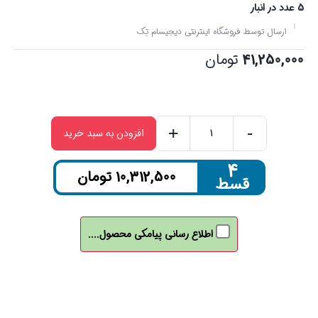
5 عدد در انبار
ارسال توسط فروشگاه اینترنتی دیجیسام تِک
41,250,000
تومان
+
-
افزودن به سبد خرید
مودم
5G/TD-
۴
10,312,500
تومان
قسط
LTE
عمانتل
مدل
اطلاع رسانی پیامکی محصول....
AURORA
C082
عدد