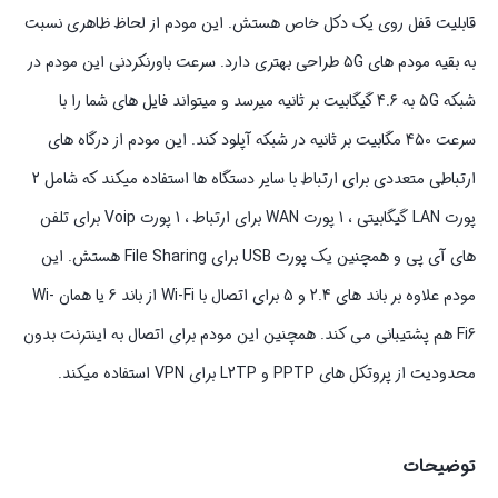
قابلیت قفل روی یک دکل خاص هستش. این مودم از لحاظ ظاهری نسبت
به بقیه مودم های 5G طراحی بهتری دارد. سرعت باورنکردنی این مودم در
شبکه 5G به 4.6 گیگابیت بر ثانیه میرسد و میتواند فایل های شما را با
سرعت 450 مگابیت بر ثانیه در شبکه آپلود کند. این مودم از درگاه های
ارتباطی متعددی برای ارتباط با سایر دستگاه ها استفاده میکند که شامل 2
پورت LAN گیگابیتی ، 1 پورت WAN برای ارتباط ، 1 پورت Voip برای تلفن
های آی پی و همچنین یک پورت USB برای File Sharing هستش. این
مودم علاوه بر باند های 2.4 و 5 برای اتصال با Wi-Fi از باند 6 یا همان Wi-
Fi6 هم پشتیبانی می کند. همچنین این مودم برای اتصال به اینترنت بدون
محدودیت از پروتکل های PPTP و L2TP برای VPN استفاده میکند.
توضیحات