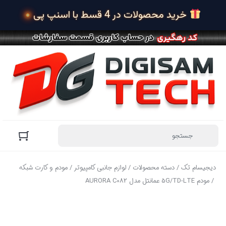
 خرید محصولات در 4 قسط با اسنپ پی
دیجیسام تک
/
دسته محصولات
/
لوازم جانبی کامپیوتر
/
مودم و کارت شبکه
/ مودم 5G/TD-LTE عمانتل مدل AURORA C082