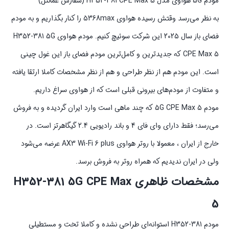
مودم 5G هواوی مدل H352-381 CPE Max 5 (سفارش عمانتل)
به نظر می‌رسد وقتش رسیده هواوی 5368max را کنار بگذاریم و به مودم
فضای باز سال 2025 این شرکت سوئیچ کنیم. مودم هواوی H352-381 5G
CPE Max 5 که جدیدترین و کامل‌ترین مودم فضای باز این غول چینی
است. این مودم هم از نظر طراحی و هم از نظر مشخصات کاملا ارتقا یافته
و متفاوت از مودم‌های بیرونی قبلی است که از هواوی سراغ داریم.
مودم 5G CPE Max 5 که چند ماهی است وارد ایران گردیده و به فروش
می‌رسد؛ فقط دارای وای فای 4 و باند رادیویی 2.4 گیگاهرتز است. در
خارج از ایران ، معمولا با روتر هواوی AX3 Wi-Fi 6 plus عرضه می‌شود
ولی در ایران ندیدیم که همراه روتر به فروش برسد.
مشخصات ظاهری H352-381 5G CPE Max
5
مودم H352-381 استوانه‌ای طراحی نشده و کاملا تخت و مستطیلی