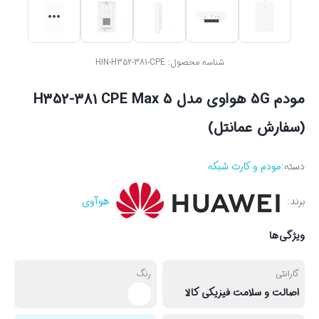
شناسه محصول:
HIN-H352-381-CPE
مودم 5G هواوی مدل H352-381 CPE Max 5
(سفارش عمانتل)
دسته:
مودم و کارت شبکه
برند:
هوآوی
ویژگی‌ها
گارانتی
رنگ
اصالت و سلامت فیزیکی کالا