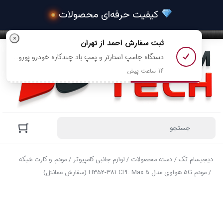
 کیفیت حرفه‌ای محصولات
×
ثبت سفارش
احمد
از تهران
دستگاه جامپ استارتر و پمپ باد چندکاره خودرو پورودو مدل PDPBFCH091BKGR رو خرید کرد
14 ساعت پیش
دیجیسام تک
/
دسته محصولات
/
لوازم جانبی کامپیوتر
/
مودم و کارت شبکه
/ مودم 5G هواوی مدل H352-381 CPE Max 5 (سفارش عمانتل)