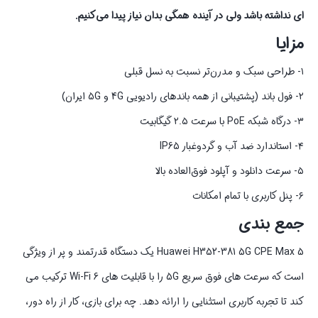
ای نداشته باشد ولی در آینده همگی بدان نیاز پیدا می‌کنیم.
مزایا
۱- طراحی سبک و مدرن‌تر نسبت به نسل قبلی
۲- فول باند (پشتیبانی از همه باندهای رادیویی 4G و 5G ایران)
۳- درگاه شبکه PoE با سرعت ۲.۵ گیگابیت
۴- استاندارد ضد آب و گردوغبار IP65
۵- سرعت دانلود و آپلود فوق‌العاده بالا
۶- پنل کاربری با تمام امکانات
جمع بندی
Huawei H352-381 5G CPE Max 5 یک دستگاه قدرتمند و پر از ویژگی
است که سرعت های فوق سریع 5G را با قابلیت های Wi-Fi 6 ترکیب می
کند تا تجربه کاربری استثنایی را ارائه دهد. چه برای بازی، کار از راه دور،