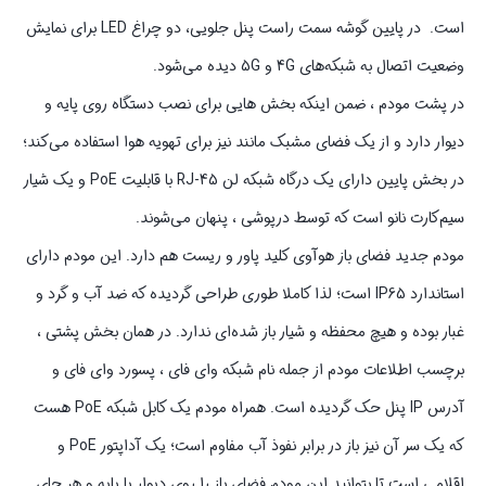
است. در پایین گوشه سمت راست پنل جلویی، دو چراغ LED برای نمایش
وضعیت اتصال به شبکه‌های 4G و 5G دیده می‌شود.
در پشت مودم ، ضمن اینکه بخش‌ هایی برای نصب دستگاه روی پایه و
دیوار دارد و از یک فضای مشبک مانند نیز برای تهویه هوا استفاده می‌کند؛
در بخش پایین دارای یک درگاه شبکه لن RJ-45 با قابلیت PoE و یک شیار
سیم‌کارت نانو است که توسط درپوشی ، پنهان می‌شوند.
مودم جدید فضای باز هوآوی کلید پاور و ریست هم دارد. این مودم دارای
استاندارد IP65 است؛ لذا کاملا طوری طراحی گردیده که ضد آب و گرد و
غبار بوده و هیچ محفظه و شیار باز شده‌ای ندارد. در همان بخش پشتی ،
برچسب اطلاعات مودم از جمله نام شبکه وای فای ، پسورد وای فای و
آدرس IP پنل حک گردیده است. همراه مودم یک کابل شبکه PoE هست
که یک سر آن نیز باز در برابر نفوذ آب مفاوم است؛ یک آداپتور PoE و
اقلامی است تا بتوانید این مودم فضای باز را روی دیوار یا پایه و هر جای