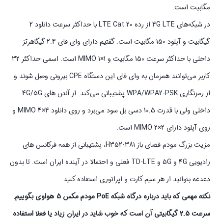
مگابیت است.
در شبکه‌های 4G LTE از رده LTE Cat 20 با حداکثر سرعت دانلود 2
گیگابیت و آپلود 150 مگابیت است. گفتیم دارای وای فای 2.4 گیگاهرتز
داخلی با حداکثر سرعت 150 مگابیت و MIMO 1×1 است. اسمی حداکثر 32
کاربر می‌توانند همزمان به وای فای این دستگاه CPE بیرونی وصل شوند و
از رمزنگاری WPA/WPA2-PSK پشتیبانی می‌کند. از آنتن‌ های 4G/5G
داخلی ولی با قدرت 10.5 دسی بل سود می‌برد و روی دانلود MIMO 4×4 و
روی آپلود دارای MIMO 2×2 است.
مزیت بزرگ مودم فضای باز H352-381، پشتیبانی از همه فرکانس‌ های
رادیویی 4G و 5G و TD-LTE فعلی و احتمالا در آینده ایران است. تا بدون
دغدغه بتوانید از هر سیم کارت و اپراتوری استفاده کنید.
نکته مهمی که باید درباره درگاه شبکه PoE مودم مکس 5 هواوی بگوییم.
سرعت 2.5 گیگابیتی آن است که خوب شاید در ایران زیاد یا فعلا استفاده‌