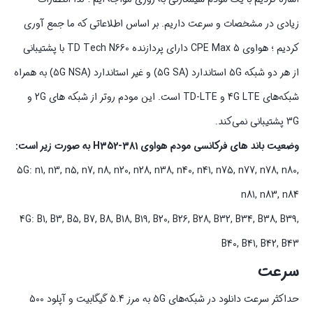
زیادی در مشخصات و سرعت داریم. بر اساس اطلاعاتی که ما جمع‌ آوری
کردیم ؛ هواوی CPE Max 5 دارای پردازنده TD Tech N660 با پشتیبانی
از هر دو شبکه 5G استاندارد (5G SA) و غیر استاندارد (5G NSA) به همراه
شبکه‌های 4G LTE و TD-LTE است. این مودم روتر از شبکه‌ های 2G و
3G پشتیبانی نمی‌کند.
وضعیت باند های فرکانسی مودم هواوی H352-381 به صورت زیر است:
5G: n1, n3, n5, n7, n8, n20, n28, n38, n40, n41, n75, n77, n78, n80,
n81, n83, n84
4G: B1, B3, B5, B7, B8, B18, B19, B20, B26, B28, B32, B34, B38, B39,
B40, B41, B42, B43
سرعت
حداکثر سرعت دانلود در شبکه‌های 5G به مرز 5.4 گیگابیت و آپلود 500