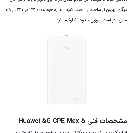
دیگری بیرون از ساختمان ، نصب کنید. اندازه خود مودم 142 در 230 در 58
میلی متر است و وزنی حدود 1 کیلوگرم دارد.
مشخصات فنی Huawei 5G CPE Max 5
اشاره کردیم با یک مودم سیمکارتی به‌ روزی مواجه‌ ایم ؛ لذا انتظارات