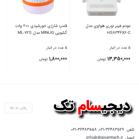
مودم فیبر نوری هواوی مدل
لامپ شارژی خورشیدی 200 وات
HS8346X6-C
کشویی MINLIG مدل ML-72S
U6
5 عدد در انبار
5 عدد در انبار
50 عدد در انبار
00
1,800,000
13,350,000
تومان
تومان
بستن
بستن
بست
رفتن به بالا
تلفن
021-36483529
,
021-36483558
ایمیل
info@digisamtech.ir