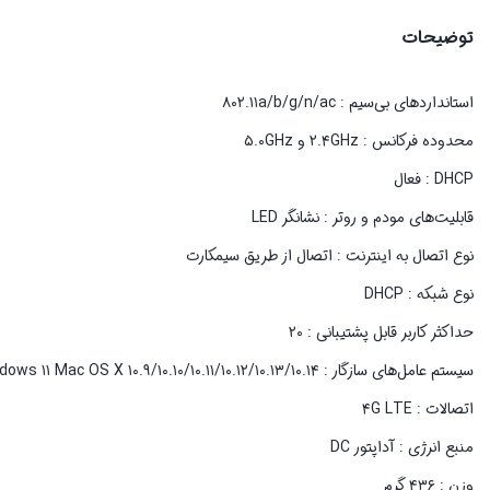
توضیحات
استانداردهای بی‌سیم : ۸۰۲.۱۱a/b/g/n/ac
محدوده فرکانس : ۲.۴GHz و ۵.۰GHz
DHCP : فعال
قابلیت‌های مودم و روتر : نشانگر LED
نوع اتصال به اینترنت : اتصال از طریق سیمکارت
نوع شبکه : DHCP
حداکثر کاربر قابل پشتیبانی : ۲۰
سیستم‌ عامل‌های سازگار : Windows۸.۱、Windows۱۰ , Windows ۱۱ Mac OS X ۱۰.۹/۱۰.۱۰/۱۰.۱۱/۱۰.۱۲/۱۰.۱۳/۱۰.۱۴
اتصالات : ۴G LTE
منبع انرژی : آداپتور DC
وزن : ۴۳۶ گرم