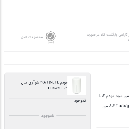
ز گارانتی بازگشت کالا در صورت
محصولات اصل
مودم 4G/TD-LTE هوآوی مدل
Huawei L02
مودم UQ مدل L02 به سفارش اپراتور ژاپنی UQ و توسط شرکت هواوی تولید شده است. این دستگاه نسل جدید مودم L01S است که با مدل HWS33 نیز معرفی می شود.مودم L02
ناموجود
از سیمکارتهای اینترنت ثابت و یا TD-LTE و از بعضی از فرکانسهای FDD مانند B1 پشتیبانی می کند.L02 دارای دو عدد پورت لن گیگا بایتی و شبکه وای فای 802.11a/b/g/n/ac می
ناموجود