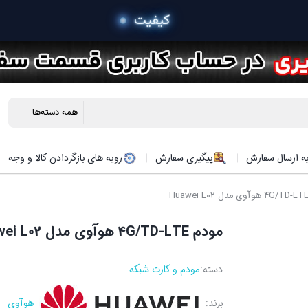
 خرید م
ه ارسال سفارش
پیگیری سفارش
رویه های بازگردادن کالا و وجه
مودم 4G/TD-LTE هوآوی مدل Huawei L02
دسته:
مودم و کارت شبکه
برند:
هوآوی