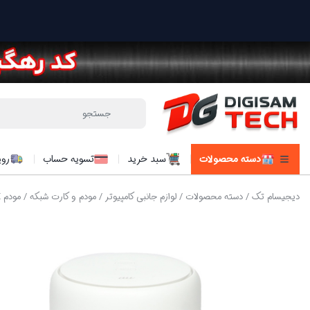
دسته محصولات
سبد خرید
تسویه حساب
روی
دیجیسام تک
/
دسته محصولات
/
لوازم جانبی کامپیوتر
/
مودم و کارت شبکه
/ مودم 4G/TD-LTE هوآوی مدل Huawei L02