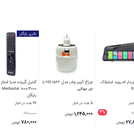
مودم 3G/4G کالینک مدل FD-i40
آینه مانیتوردار اندروید استیلاک
مدل RM20
نور مهتابی
5 عدد در انبار
5 عدد در انبار
4%
قیمت
1,245,000
29,000,000
6,
تومان
تومان
اصلی
27,888,000
تومان
29,000,000 تومان
قیمت