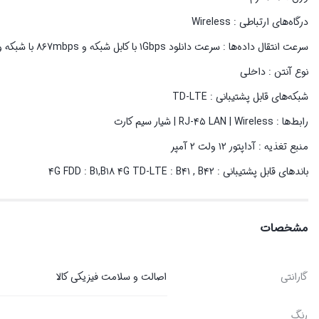
درگاه‌های ارتباطی : Wireless
سرعت انتقال داده‌ها : سرعت دانلود ۱Gbps با کابل شبکه و ۸۶۷mbps با شبکه وای فای سرعت آپلود ۷۵Mbps
نوع آنتن : داخلی
شبکه‌های قابل پشتیبانی : TD-LTE
رابط‌ها : RJ-۴۵ LAN | Wireless | شیار سیم کارت
منبع تغذیه : آداپتور ۱۲ ولت ۲ آمپر
باندهای قابل پشتیبانی : ۴G FDD : B۱,B۱۸ ۴G TD-LTE : B۴۱ , B۴۲
مشخصات
گارانتی
اصالت و سلامت فیزیکی کالا
رنگ