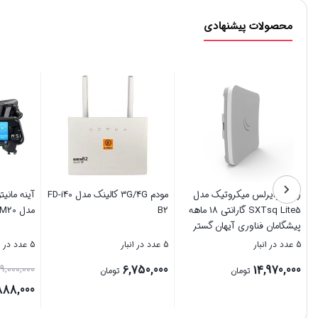
محصولات پیشنهادی
پاوربانک انکر مدل A1257
رادیو وایرلس میکروتیک مدل
ظرفیت 10000 میلی آمپر ساعت
SXTsq Lite5 گارانتی 18 ماهه
B2
به همراه کابل USB-C
پیشگامان فناوری آیهان گستر
5 عدد در انبار
5 عدد در انبار
5 عدد در انبار
750,000
14,970,000
5,325,000
تومان
تومان