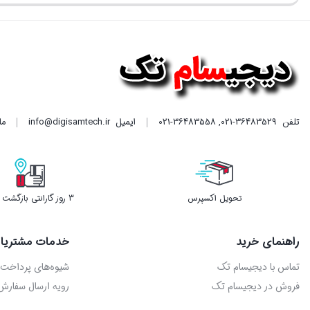
بستن
بستن
بستن
تلفن
021-36483529
,
021-36483558
ایمیل
info@digisamtech.ir
ما د
تحویل اکسپرس
3 روز گارانتی بازگشت وجه
راهنمای خرید
خدمات مشتریا
تماس با دیجیسام تک
شیوه‌های پرداخت
فروش در دیجیسام تک
رویه ارسال سفارش