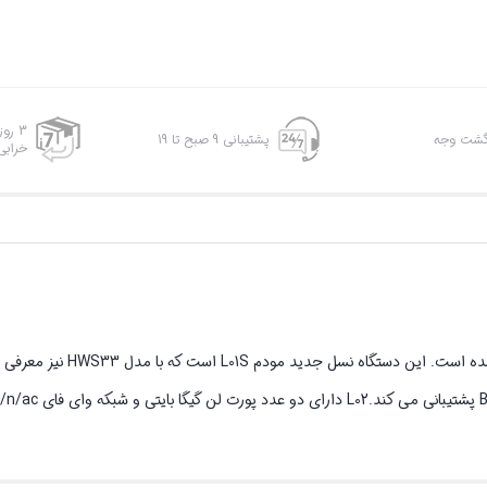
3 رو
پشتیبانی 9 صبح تا 19
خرابی