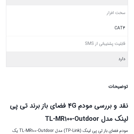
سخت افزار
CAT4
قابلیت پشتیبانی از SMS
دارد
توضیحات
نقد و بررسی مودم 4G فضای باز برند تی پی
لینک مدل TL-MR100-Outdoor
مودم فضای باز تی پی لینک (TP-Link) مدل TL-MR100-Outdoor یک