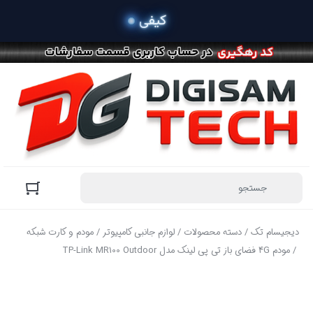
 خری
دیجیسام تک
/
دسته محصولات
/
لوازم جانبی کامپیوتر
/
مودم و کارت شبکه
/ مودم 4G فضای باز تی پی لینک مدل TP-Link MR100 Outdoor