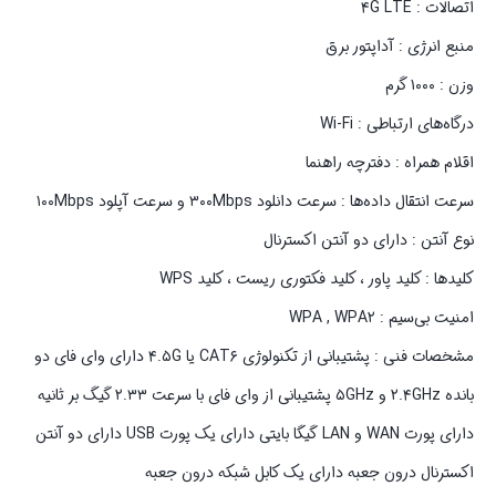
اتصالات : ۴G LTE
منبع انرژی : آداپتور برق
وزن : ۱۰۰۰ گرم
درگاه‌های ارتباطی : Wi-Fi
اقلام همراه : دفترچه‌ راهنما
سرعت انتقال داده‌ها : سرعت دانلود ۳۰۰Mbps و سرعت آپلود ۱۰۰Mbps
نوع آنتن : دارای دو آنتن اکسترنال
کلیدها : کلید پاور ، کلید فکتوری ریست ، کلید WPS
امنیت بی‌سیم : WPA , WPA۲
مشخصات فنی : پشتیبانی از تکنولوژی CAT۶ یا ۴.۵G دارای وای فای دو
بانده ۲.۴GHz و ۵GHz پشتیبانی از وای فای با سرعت ۲.۳۳ گیگ بر ثانیه
دارای پورت WAN و LAN گیگا بایتی دارای یک پورت USB دارای دو آنتن
اکسترنال درون جعبه دارای یک کابل شبکه درون جعبه