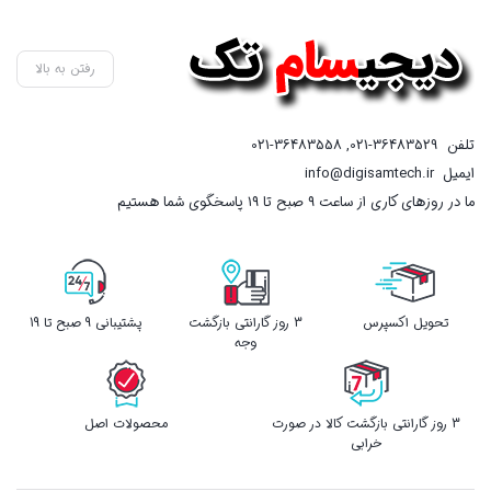
رفتن به بالا
تلفن
021-36483529
,
021-36483558
ایمیل
info@digisamtech.ir
ما در روزهای کاری از ساعت ۹ صبح تا ۱۹ پاسخگوی شما هستیم
تحویل اکسپرس
3 روز گارانتی بازگشت
پشتیبانی 9 صبح تا 19
وجه
3 روز گارانتی بازگشت کالا در صورت
محصولات اصل
خرابی