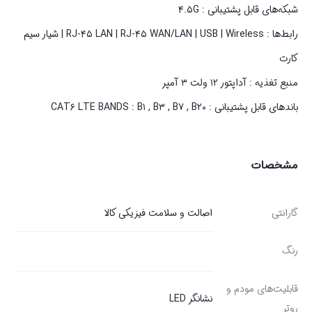
شبکه‌های قابل پشتیبانی : ۴.۵G
رابط‌ها : RJ-۴۵ LAN | RJ-۴۵ WAN/LAN | USB | Wireless | شیار سیم
کارت
منبع تغذیه : آداپتور ۱۲ ولت ۳ آمپر
باندهای قابل پشتیبانی : CAT۶ LTE BANDS : B۱ , B۳ , B۷ , B۲۰
مشخصات
گارانتی
اصالت و سلامت فیزیکی کالا
رنگ
قابلیت‌های مودم و
نشانگر LED
روتر