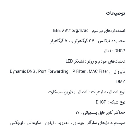
توضیحات
استانداردهای بی‌سیم : IEEE ۸۰۲.۱۱b/g/n/ac
محدوده فرکانس : ۲.۴ گیگاهرتز و ۵.۰ گیگاهرتز
DHCP : فعال
قابلیت‌های مودم و روتر : نشانگر LED
فایروال : Dynamic DNS , Port Forwarding , IP Filter , MAC Filter ,
DMZ
نوع اتصال به اینترنت : اتصال از طریق سیمکارت
نوع شبکه : DHCP
حداکثر کاربر قابل پشتیبانی : ۲۰
سیستم‌ عامل‌های سازگار : ویندوز ، اندروید ، آیفون ، مکینتاش ، لینوکس