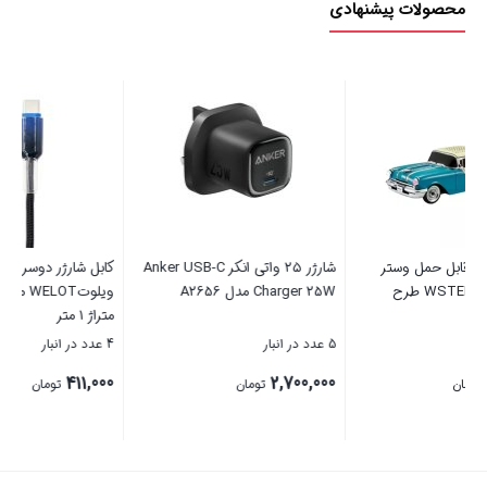
محصولات پیشنهادی
شارژر ۲۵ واتی انکر Anker USB-C
کابل شارژر دوسر تایپ سی TYPE C
Charger 25W مدل A2656
ویلوتWELOT مدل W-DC11cc
متراژ 1 متر
5 عدد در انبار
4 عدد در انبار
411,000
2,700,000
تومان
تومان
بستن
بستن