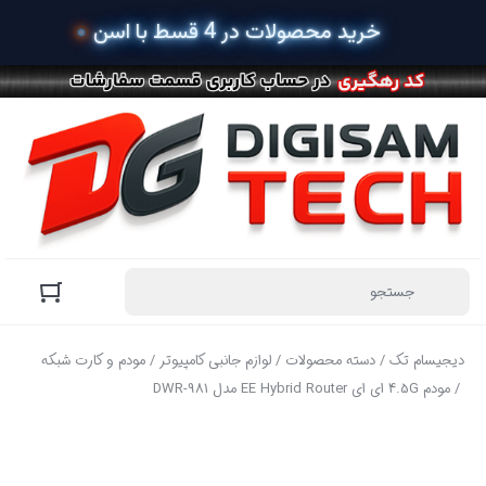
دیجیسام تک
/
دسته محصولات
/
لوازم جانبی کامپیوتر
/
مودم و کارت شبکه
/ مودم 4.5G ای ای EE Hybrid Router مدل DWR-981