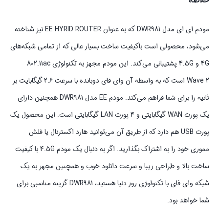
خلاصه
مودم ای ای مدل DWR981 که به عنوان EE HYRID ROUTER نیز شناخته
می‌شود، محصولی است باکیفیت ساخت بسیار عالی که از تمامی شبکه‌های
4G و 4.5G پشتیبانی می‌کند. این مودم مجهز به تکنولوژی 802.11ac
Wave 2 است که به واسطه آن وای فای دوبانده با سرعت 2.6 گیگابایت بر
ثانیه را برای شما فراهم می‌کند. مودم EE مدل DWR981 همچنین دارای
یک پورت WAN گیگابایتی و 4 پورت LAN گیگابایتی است. این محصول یک
پورت USB هم دارد که از طریق آن می‌توانید هارد اکسترنال یا فلش
مموری خود را به اشتراک بگذارید. اگر به دنبال یک مودم 4.5G با کیفیت
ساخت بالا و طراحی زیبا و سرعت دانلود خوب و همچنین مجهز به یک
شبکه وای فای با تکنولوژی روز دنیا هستید، DWR981 گزینه مناسبی برای
شما خواهد بود.