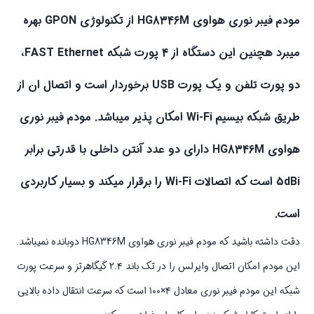
مودم فیبر نوری هواوی HG8346M از تکنولوژی GPON بهره
میبرد هچنین این دستگاه از 4 پورت شبکه FAST Ethernet،
دو پورت تلفن و یک پورت USB برخوردار است و اتصال ان از
طریق شبکه بیسیم Wi-Fi امکان پذیر میباشد. مودم فیبر نوری
هواوی HG8346M دارای دو عدد آنتن داخلی با قدرتی برابر
5dBi است که اتصالات Wi-Fi را برقرار میکند و بسیار کاربردی
است.
دقت داشته باشید که مودم فیبر نوری هواوی HG8346M دوبانده نمیباشد.
این مودم امکان اتصال وایرلس را در تک باند ۲.۴ گیگاهرتز و سرعت پورت
شبکه این مودم فیبر نوری معادل ۴×۱۰۰ است که سرعت انتقال داده بالایی