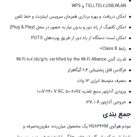
TEL۱,TEL۲,USB,WLAN و WPS
امکان دریافت و بهره برداری همزمان سرویس اینترنت و خط تلفن
امکان کانفیگ از راه دور و بدون نیاز به حضور در محل (Plug & Play)
امکان تست دستگاه از راه دور از طریق پورت‌های POTS
رابط Class B+
قدرت آنتن Wi-Fi:۸۰۲,۱۱b/g/n, certified by the Wi-Fi Alliance
فرکانس قابل پشتیبانی ۲,۴ گیگاهرتز
مصرف متوسط انرژی ۱۳ وات
ورودی آداپتور منبع تغذیه ۱۰۰V-۲۴۰ V AC, ۵۰-۶۰Hz
خروجی آداپتور ۱۲V, ۱ A
جمع بندی
مودم هوآوی HG8346M یک محصول میان‌رده، مقرون‌به‌صرفه و