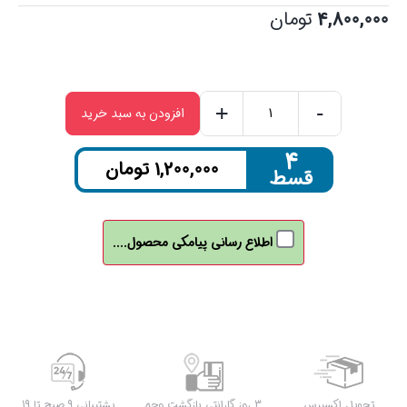
4,800,000
تومان
+
-
افزودن به سبد خرید
مودم
فیبر
۴
1,200,000
تومان
قسط
نوری
هوآوی
مدل
اطلاع رسانی پیامکی محصول....
HG8346M
با
آنتن
داخلی
عدد
تحویل اکسپرس
3 روز گارانتی بازگشت وجه
پشتیبانی 9 صبح تا 19