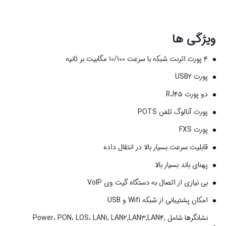
ویژگی ها
۴ پورت اترنت شبکه با سرعت ۱۰/۱۰۰ مگابیت بر ثانیه
پورت USB۲
دو پورت RJ۴۵
پورت آنالوگ تلفن POTS
پورت FXS
قابلیت سرعت بسیار بالا در انتقال داده
پهنای باند بسیار بالا
بی نیازی از اتصال به دستگاه گیت وی VoIP
امکان پشتیبانی از شبکه Wifi و USB
نشانگر‌ها شامل Power، PON، LOS، LAN۱, LAN۲,LAN۳,LAN۴,