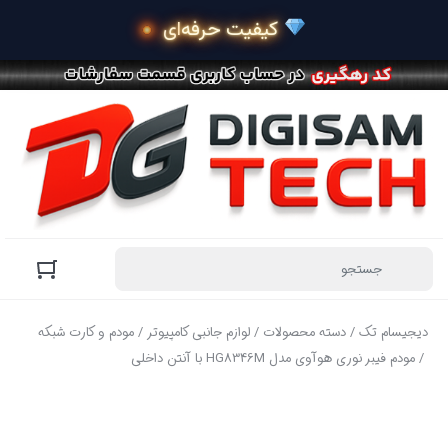
 کیفیت حرفه‌ای محصولات
دیجیسام تک
/
دسته محصولات
/
لوازم جانبی کامپیوتر
/
مودم و کارت شبکه
/ مودم فیبر نوری هوآوی مدل HG8346M با آنتن داخلی