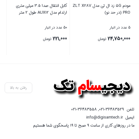
مودم ۵G زد ال تی مدل ZLT X28V
کابل انتقال صدا 3.5 میلی متری
چرا
PRO (در حد نو)
ارلدام مدل AUX12 طول 2 متر
5 عدد در انبار
50 عدد در انبار
5 عدد در انبار
00
221,000
24,750,000
تومان
تومان
بستن
بستن
بست
رفتن به بالا
تلفن
021-36483529
,
021-36483558
ایمیل
info@digisamtech.ir
ما در روزهای کاری از ساعت ۹ صبح تا ۱۹ پاسخگوی شما هستیم