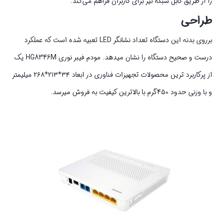
را از طریق کابل شبکه نیز برای کاربران فراهم می‌کند.
طراحی
برروی بدنه این دستگاه تعداد نشانگر LED تعبیه شده است که عملکرد
درست و صحیح دستگاه را نشان میدهد. مودم فیبر نوری HG8346M یک
از پرکاربرد ترین محصولات تجهیزات فناوری در ابعاد ۳۴*۲۱۳*۲۶۸ میلیمتر
و با وزنی حدود 450گرم با بالاترین کیفیت به فروش میرسد.