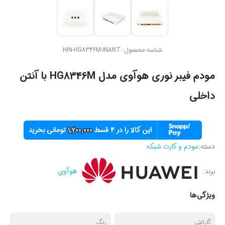
شناسه محصول:
HIN-HG8346M-INANT
مودم فیبر نوری هوآوی مدل HG8346M با آنتن
داخلی
این کالا را در ۴ قسط
1,200,000
تومانی بخرید
دسته:
مودم و کارت شبکه
برند:
هوآوی
ویژگی‌ها
گارانتی
رنگ