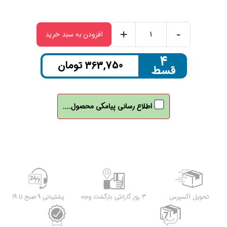
+
-
افزودن به سبد خرید
منبع
تغذیه
۴
363,750
تومان
قسط
12
ولت
دوربین
اطلاع رسانی پیامکی محصول....
10A
عدد
تحویل اکسپرس
3 روز گارانتی بازگشت وجه
پشتیبانی 9 صبح تا 19