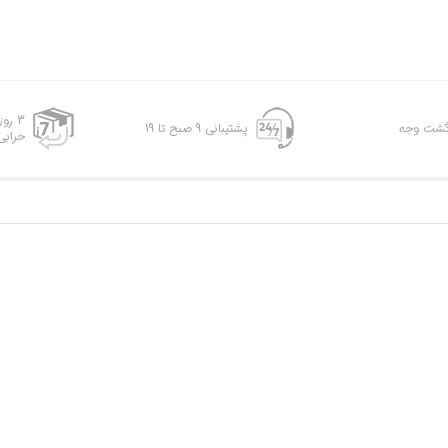
3 رو
پشتیبانی 9 صبح تا 19
خرابی