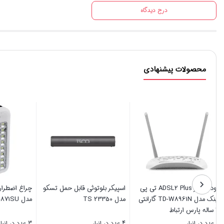
درج دیدگاه
محصولات پیشنهادی
مودم روتر ADSL2 Plus تی پی
اسپیکر بلوتوثی قابل حمل تسکو
چراغ اضطر
لینک مدل TD-W8961N گارانتی
مدل TS 23350
مدل WD-871SU
3 ساله پارس ارتباط
5 عدد در انبار
4 عدد در انبار
3 عدد در انبار