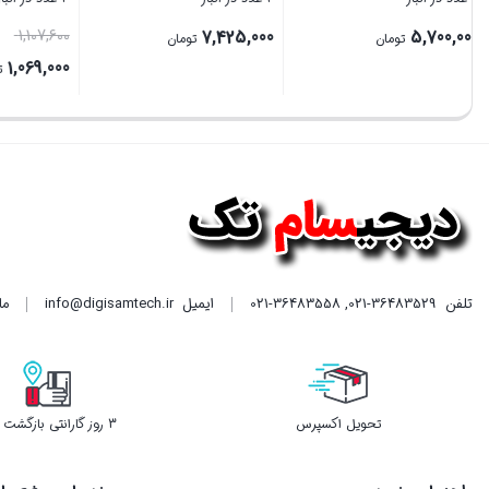
1,107,600
7,425,000
5,700,000
تومان
تومان
,069,000
قیمت
بستن
بستن
بستن
فعلی
00
است.
تلفن
021-36483529
,
021-36483558
ایمیل
info@digisamtech.ir
ما د
تحویل اکسپرس
3 روز گارانتی بازگشت وجه