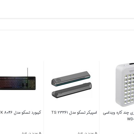
اری چند کاره ویداسی
اسپیکر تسکو مدل TS 23361
کیبورد تسکو مدل TK 8046
5 عدد در انبار
5 عدد در انبار