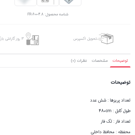
شناسه محصول:
FR-600-4.8
تحویل اکسپرس
3 روز گارانتی بازگشت وجه
توضیحات
مشخصات
نظرات (0)
توضیحات
تعداد پریزها : شش عدد
طول کابل : 480cm
تعداد فاز : تک فاز
محفظه : محافظ داخلی