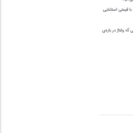
ست که با قیمتی استثنایی
د 3 تا 5 دقیقه است و پس از آن در صورتی که ولتاژ در بازه‌ی