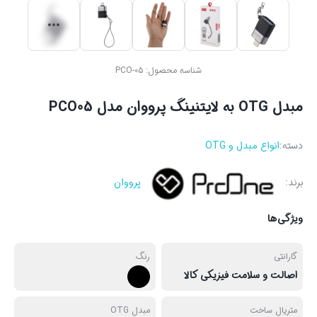
شناسه محصول:
PCO-05
مبدل OTG به لایتنینگ پرووان مدل PCO05
دسته:
انواع مبدل و OTG
برند:
پرووان
ویژگی‌ها
گارانتی
رنگ
اصالت و سلامت فیزیکی کالا
متریال ساخت
مبدل OTG