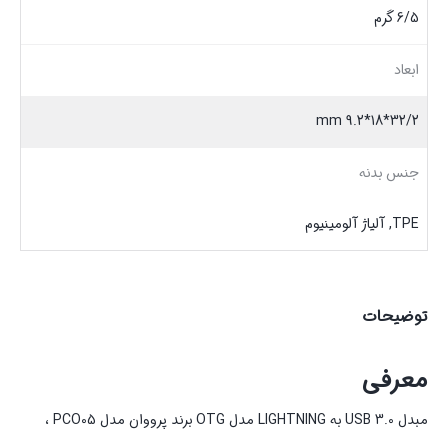
6/5 گرم
ابعاد
32/2*18*9.2 mm
جنس بدنه
TPE, آلیاژ آلومینیوم
توضیحات
معرفی
مبدل USB 3.0 به LIGHTNING مدل OTG برند پرووان مدل PCO05 ،