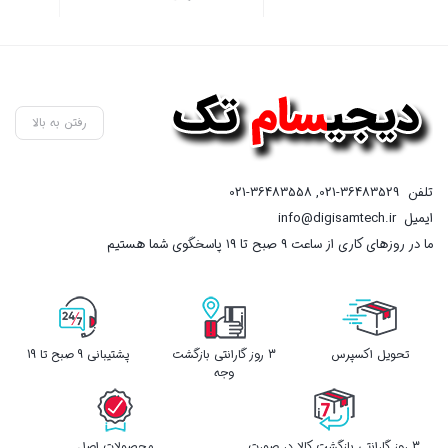
بستن
بستن
رفتن به بالا
تلفن
021-36483529
,
021-36483558
ایمیل
info@digisamtech.ir
ما در روزهای کاری از ساعت ۹ صبح تا ۱۹ پاسخگوی شما هستیم
تحویل اکسپرس
3 روز گارانتی بازگشت
پشتیبانی 9 صبح تا 19
وجه
3 روز گارانتی بازگشت کالا در صورت
محصولات اصل