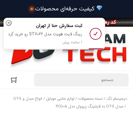
×
ثبت سفارش
حنا
از تهران
رینگ لایت هویت مدل ST7026 رو خرید کرد
1 ساعت پیش
دیجیسام تک
/
دسته محصولات
/
لوازم جانبی موبایل
/
انواع مبدل و OTG
/ مبدل OTG به لایتنینگ پرووان مدل PCO05