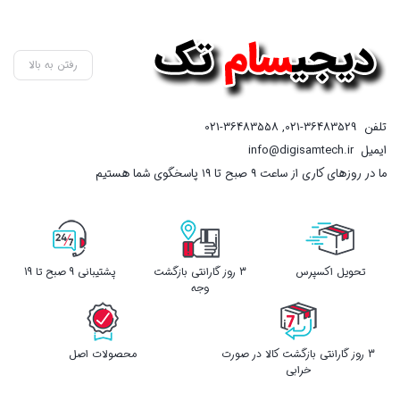
رفتن به بالا
تلفن
021-36483529
,
021-36483558
ایمیل
info@digisamtech.ir
ما در روزهای کاری از ساعت ۹ صبح تا ۱۹ پاسخگوی شما هستیم
تحویل اکسپرس
3 روز گارانتی بازگشت
پشتیبانی 9 صبح تا 19
وجه
3 روز گارانتی بازگشت کالا در صورت
محصولات اصل
خرابی