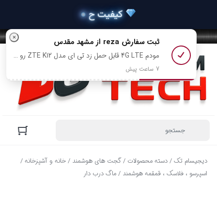
×
ثبت سفارش
reza
از مشهد مقدس
مودم 4G LTE قابل حمل زد تی ای مدل ZTE K12 رو خرید کرد
7 ساعت پیش
دیجیسام تک
/
دسته محصولات
/
گجت های هوشمند
/
خانه و آشپزخانه
/
اسپرسو ، فلاسک ، قمقمه هوشمند
/ ماگ درب دار