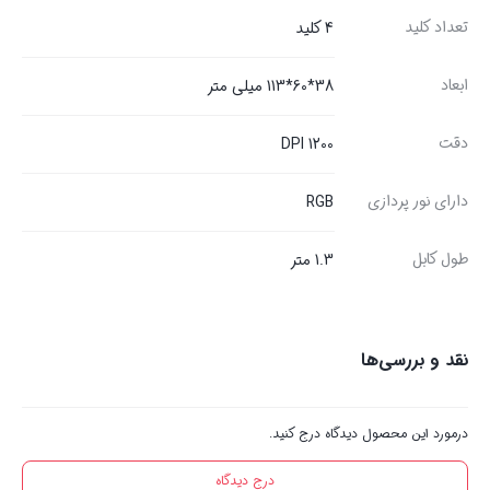
تعداد كليد
4 كليد
ابعاد
38*60*113 ميلى متر
دقت
1200 DPI
دارای نور پردازى
RGB
طول كابل
1.3 متر
نقد و بررسی‌ها
درمورد این محصول دیدگاه درج کنید.
درج دیدگاه