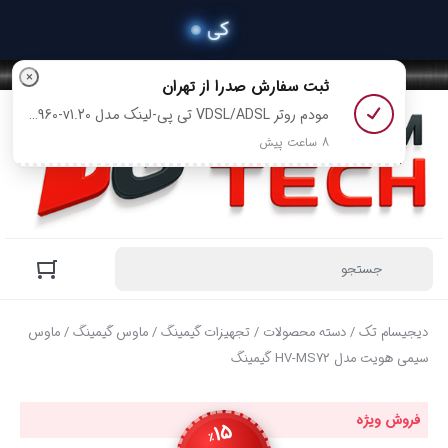
دیجیسام تک
/
دسته محصولات
/
تجهیزات گیمینگ
/
ماوس گیمینگ
/ ماوس
سیمی هویت مدل HV-MS72 گیمینگ
فروش ویژه
15
٪