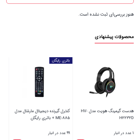
هنوز بررسی‌ای ثبت نشده است.
محصولات پیشنهادی
ماوس سیمی هویت مدل MS1034
اسپیکر ماشین 
گیمینگ
1965
3 عدد در انبار
5 عدد در انبار
14%
قیمت
3,300,000
2,301,200
تومان
اصلی
1,980,000
تومان
تال مارشال مدل
2,301,200 تومان
قیمت
بستن
بستن
بود.
فعلی
1,980,000 تومان