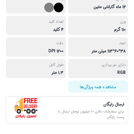
12 ماه گارانتی متین
وزن
تعداد كليد
110 گرم
4 كليد
ابعاد
دقت
38*60*113 ميلى متر
1200 DPI
دارای نور پردازى
طول كابل
RGB
1.3 متر
مشاهده همه ویژگی‌ها
ارسال رایگان
برای سفارشات بالای 10 میلیون تومان ارسال با
پست رایگان