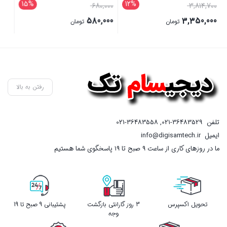
است.
15%
680 تومان
رفتن به بالا
تلفن
021-36483529
,
021-36483558
ایمیل
info@digisamtech.ir
ما در روزهای کاری از ساعت ۹ صبح تا ۱۹ پاسخگوی شما هستیم
تحویل اکسپرس
3 روز گارانتی بازگشت
پشتیبانی 9 صبح تا 19
وجه