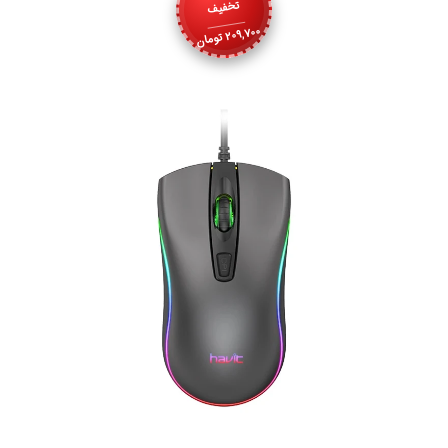
تخفیف
209,700
تومان