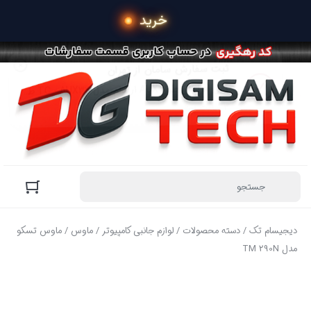
 خرید محصولات در 4 قسط 
دیجیسام تک
/
دسته محصولات
/
لوازم جانبی کامپیوتر
/
ماوس
/ ماوس تسکو
مدل TM 290N