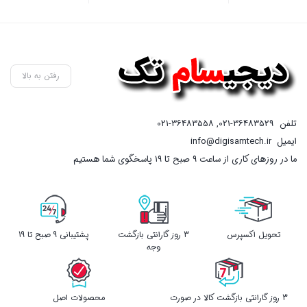
5,000,000 تومان
قیمت
بستن
بستن
بست
بود.
فعلی
3,999,000 تومان
است.
رفتن به بالا
تلفن
021-36483529
,
021-36483558
ایمیل
info@digisamtech.ir
ما در روزهای کاری از ساعت ۹ صبح تا ۱۹ پاسخگوی شما هستیم
تحویل اکسپرس
3 روز گارانتی بازگشت
پشتیبانی 9 صبح تا 19
وجه
3 روز گارانتی بازگشت کالا در صورت
محصولات اصل