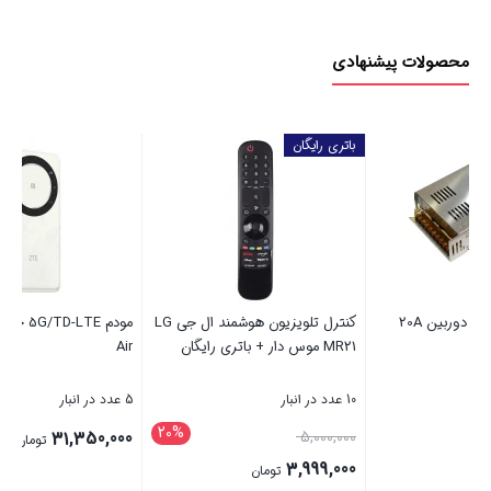
محصولات پیشنهادی
باتری رایگان
کنترل تلویزیون هوشمند ال جی LG
مودم 5G/TD-LTE جیبی ZTE U30
MR21 موس دار + باتری رایگان
Air
NC
10 عدد در انبار
5 عدد در انبار
5 عدد در انبار
20%
قیمت
00
31,350,000
5,000,000
تومان
اصلی
3,999,000
تومان