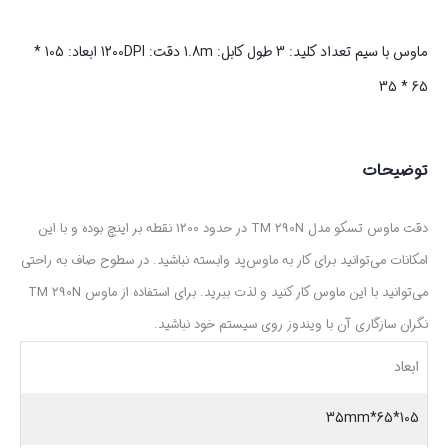
ماوس با سیم تعداد کلید: 3 طول کابل: 1.8m دقت: 1200DPI ابعاد: 105 *
65 * 35
توضیحات
دقت ماوس تسکو مدل TM 290N در حدود 1200 نقطه بر اینچ بوده و با این
امکانات می‌توانید برای کار به ماوس‌پد وابسته نباشید. در سطوح صاف به راحتی
می‌توانید با این ماوس کار کنید و لذت ببرید. برای استفاده از ماوس TM 290N
نگران سازگاری آن با ویندوز روی سیستم خود نباشید.
ابعاد
105*65*35mm