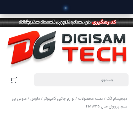
 خرید محص
دیجیسام تک
/
دسته محصولات
/
لوازم جانبی کامپیوتر
/
ماوس
/ ماوس بی
سیم پرووان مدل PMW35