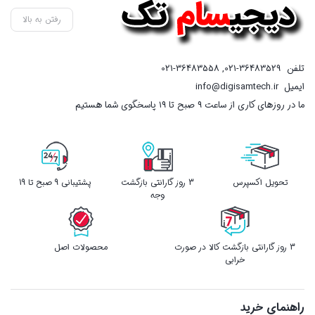
است.
رفتن به بالا
تلفن
021-36483529
,
021-36483558
ایمیل
info@digisamtech.ir
ما در روزهای کاری از ساعت ۹ صبح تا ۱۹ پاسخگوی شما هستیم
تحویل اکسپرس
3 روز گارانتی بازگشت
پشتیبانی 9 صبح تا 19
وجه
3 روز گارانتی بازگشت کالا در صورت
محصولات اصل
خرابی
راهنمای خرید