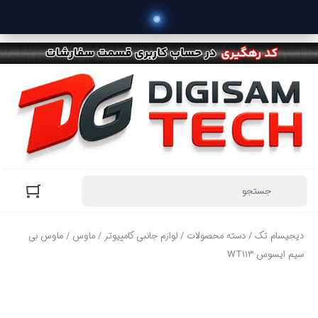
دیجیسام تک
/
دسته محصولات
/
لوازم جانبی کامپیوتر
/
ماوس
/ ماوس بی
سیم ایسوس WT113