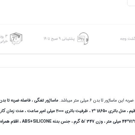
3 رو
پشتیبانی 9 صبح تا 19
خرابی
ماساژور تفنگی ، فاصله ضربه تا بد
باتری
SILICONE
+
ABS
، اقلام همراه