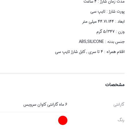
مدت زمان شارژ : 4 ساعت
پورت شارژ : تایپ سی
ابعاد : 44.71.144 میلی متر
وزن : 5/347 گرم
جنس بدنه : ABS,SILICONE
اقلام همراه : 4 تا سری , کابل شارژ تایپ سی
مشخصات
گارانتی
6 ماه گارانتی کاوان سرویس
رنگ