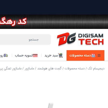
دسته محصولات
سبد خرید
تسویه حساب
روی
دیجیسام تک
/
دسته محصولات
/
گجت های هوشمند
/
ماساژور
/ ماساژور تفنگی پرووان 