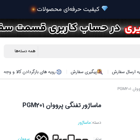
 کیفیت حرفه‌ای محصولات
ه ارسال سفارش
پیگیری سفارش
رویه های بازگردادن کالا و وجه
PGM201
ماساژور تفنگی پرووان PGM201
دسته:
ماساژور
برند:
پرووان