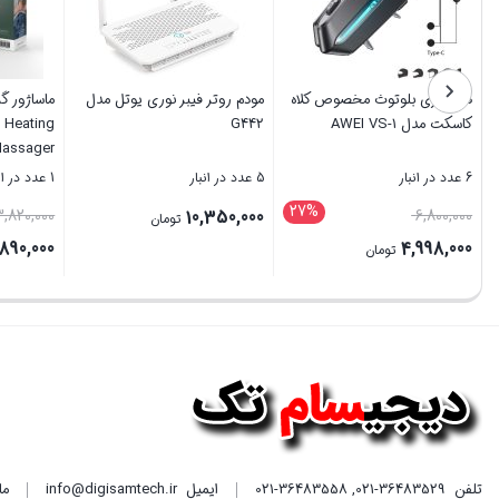
هندزفری بلوتوث مخصوص کلاه
مودم روتر فیبر نوری یوتل مدل
ماساژور گر
کاسکت مدل AWEI VS-1
G442
l Heating
assager
6 عدد در انبار
5 عدد در انبار
1 عدد در انبار
27%
قیمت
3,820,000
10,350,000
6,800,000
تومان
اصلی
,890,000
4,998,000
تومان
6,800,000 تومان
قیمت
قیمت
بستن
بستن
بستن
بود.
فعلی
فعلی
4,998,000 تومان
است.
است.
تلفن
021-36483529
,
021-36483558
ایمیل
info@digisamtech.ir
ما د