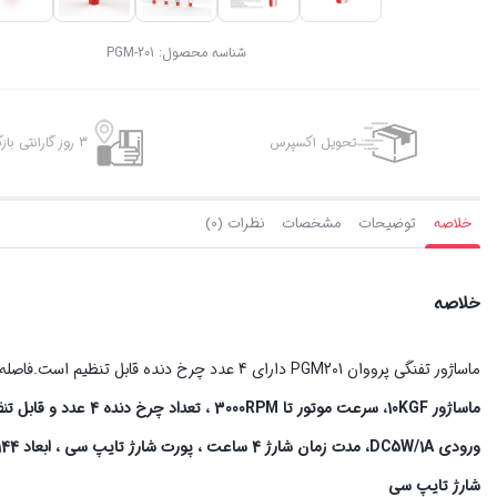
شناسه محصول:
PGM-201
تحویل اکسپرس
3 روز گارانتی بازگشت وجه
خلاصه
توضیحات
مشخصات
نظرات (0)
خلاصه
ماساژور تفنگی پرووان PGM201 دارای 4 عدد چرخ دنده قابل تنظیم است.فاصله ضربه این ماساژور تا بدن 6 میلی متر میباشد.
ماساژور
10KGF، سرعت موتور تا
3000RPM ، تعداد چرخ دنده 4 عدد و قابل تنظیم ، مدل باتری 18650 *2 ، ظرفیت
ورودی
A
/1
W
5
DC
، مدت زمان شارژ
4 ساعت ، پورت شارژ تایپ سی ، ابعاد 144*71*44 میلی متر ، وزن 347 /5 گرم ، جنس بدنه
شارژ تایپ سی