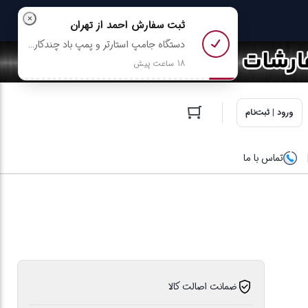
×
ثبت سفارش
احمد
از تهران
دستگاه جامپ استارتر و پمپ باد چندکاره خودرو پورودو مدل PDPBFCH091BKGR رو خرید کرد
18 ساعت پیش
ورود | ثبت‌نام
تماس با ما
ضمانت اصالت کالا