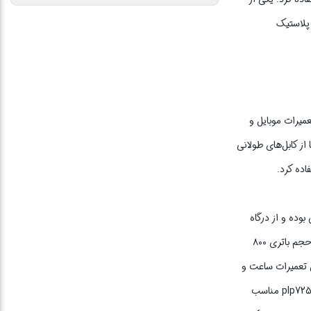
طالعه پرووان مدل plp725 ساخته شده از پلاستیک ABS است. این پلاستیک
میرات موبایل و
ز کابل‌های طولانی
اده کرد.
ن بوده و از درگاه
usb جهت شارژ برخوردار است. چراغ مطالعه پرووان مدل plp725 ولتاژ ورودی ۵ ولت را دارد و جریان ورودی آن ۱ آمپر است. توان ۲.۵ وات این محصول و حجم باتری ۸۰۰
 محصول این است که ساخته شده از پلاستیک ABS است. مناسب برای تعمیرات ساعت و
موبایل بوده و طول سیمی برابر با 1 متر دارد. شما با استفاده از این محصول میتوانید بعد از شارژ کردن از آن استفاده کنید. علاوه بر این چراغ مطالعه پرووان مدل plp725 مناسب