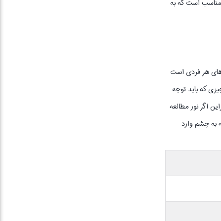
 است که کمترین آسیب را به چشمان شما برساند. چراغ مطالعه پرووان مدل plp725 دارای نور مناسب است که به
‌های هر فردی است
یزی که باید توجه
ن اگر نور مطالعه
 به چشم وارد