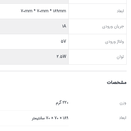
ابعاد
70mm * 70mm * 189mm
جریان ورودی
1A
ولتاژ ورودی
5V
توان
2.5W
مشخصات
وزن
220 گرم
ابعاد
189 × 70 × 70 سانتیمتر