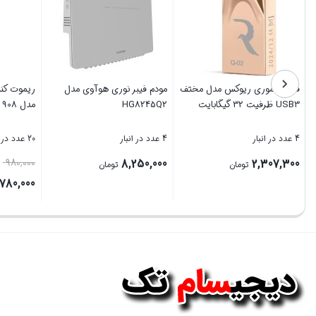
فلش مموری ریوکس مدل مختف
مودم فیبر نوری هوآوی مدل
ریموت کنت
USB3 ظرفیت 32 گیگابایت
HG8245Q2
مدل 908 + باتری رایگان
4 عدد در انبار
4 عدد در انبار
20 عدد در انبار
ق
980,000
8,250,000
2,307,300
تومان
تومان
ا
780,000
قیمت
بستن
بستن
بستن
ب
فعلی
000
است.