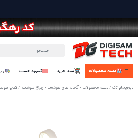
دسته محصولات
سبد خرید
تسویه حساب
روی
دیجیسام تک
/
دسته محصولات
/
گجت های هوشمند
/
چراغ هوشمند
/ لامپ هوشمند 