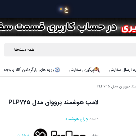
 خرید محصولات در 4 قسط
ه ارسال سفارش
پیگیری سفارش
رویه های بازگردادن کالا و وجه
پرووان مدل PLP725
لامپ هوشمند پرووان مدل PLP725
دسته:
چراغ هوشمند
برند:
پرووان