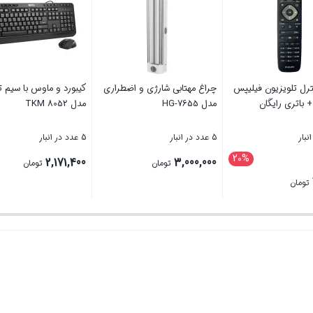
رل تلویزیون فیلیپس
چراغ مهتابی شارژی و اضطراری
کیبورد و ماوس با سیم 
مدل HG-7655
مدل TKM 8052
5 عدد در انبار
5 عدد در انبار
20%
یمت
2,171,400
3,000,000
تومان
تومان
صلی
تومان
980,000 تومان
بستن
بستن
ود.
780, تومان