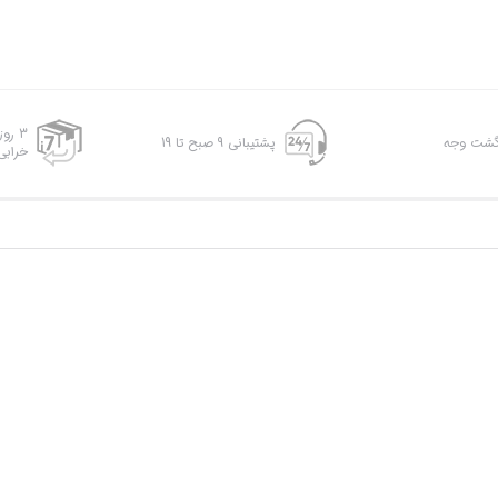
3 رو
پشتیبانی 9 صبح تا 19
خرابی