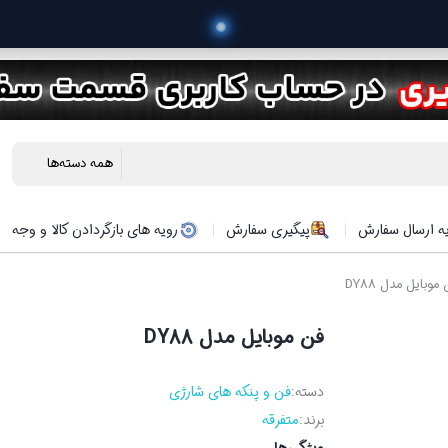
 خرید محصولا
ه ارسال سفارش
پیگیری سفارش
رویه های بازگردادن کالا و وجه
موبایل مدل DY88
فن موبایل مدل DY88
دسته:
فن و پنکه های شارژی
برند:
متفرقه