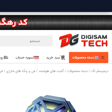
دسته محصولات
سبد خرید
تسویه حساب
روی
دیجیسام تک
/
دسته محصولات
/
گجت های هوشمند
/
فن و پنکه های شارژی
/ فن 