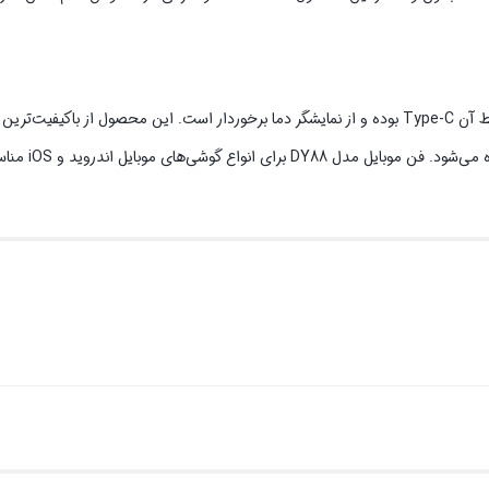
از جهتی، این فن موبایل قابلیت تنظیم چرخش فن به 2 حالت را دارد و نوع رابط آن Type-C بوده و از نمایشگر دما برخوردار است. این محصول ا
پلاستیک ABS و آلومینیوم ساخته شده