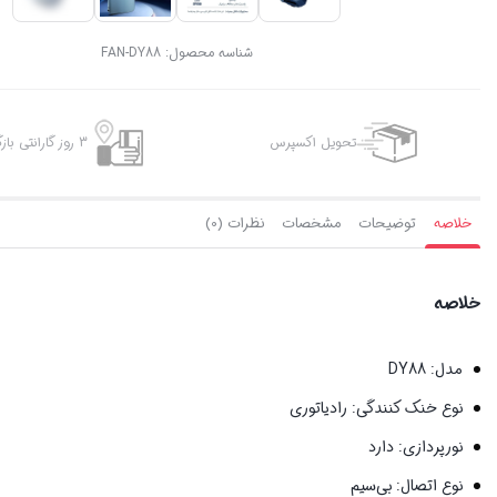
شناسه محصول:
FAN-DY88
تحویل اکسپرس
3 روز گارانتی بازگشت وجه
خلاصه
توضیحات
مشخصات
نظرات (0)
خلاصه
مدل: DY88
نوع خنک کنندگی: رادیاتوری
نورپردازی: دارد
نوع اتصال: بی‌سیم