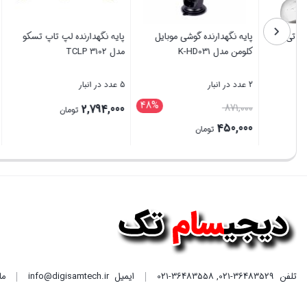
مودم روتر ADSL2 Plus تی پی
پایه نگهدارنده گوشی موبایل
پایه نگهد
لینک مدل TD-W8961N
کلومن مدل K-HD031
مدل TCLP 3102
5 عدد در انبار
2 عدد در انبار
5 عدد در انبار
48%
قیمت
,794,000
871,000
5,400,000
تومان
اصلی
450,000
تومان
871,000 تومان
قیمت
بستن
بستن
بستن
بود.
فعلی
450,000 تومان
است.
تلفن
021-36483529
,
021-36483558
ایمیل
info@digisamtech.ir
ما د