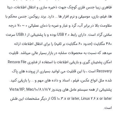
ظاهری زیبا جنس فلزی کوچک جهت ذخیره سازی و انتقال اطلاعات، دیتا
ها، فیلم، بازی، موسیقی و نرم افزار ها … دارد. برند ریوکس: جنس محکم با
مقاومت بالا در برابر آب، گرد و غبار و ضربه با دمای عملیاتی 0 ~ 70 درجه
سانتی گراد است. دارای رابط USB 2.0 بوده و با پشتیبانی از USB1.1 سرعت
480 مگابایت (حدود 60 مگابایت بر ثانیه) را برای انتقال اطلاعات ارائه
میدهد که نسبت به محصولات مشابه در بازار بسیار عالی میباشد. قابلیت
امکان پشتیبان گیری و بازیابی اطلاعات با استفاده از فناوری Recuva File
Recovery است ، با این قابلیت می توانید بسیاری از پرونده های پاک
شده مثل انواع عکس، فیلم ، اسناد و داده های مهم و … را بازیابی کنید.
پشتیبانی از همه سیستم عامل های ویندوز 10/8.1/8/7/Vista/XP, Mac
OS 10.3.x or later, Linux 2.6.x or later از دیگر مشخصات این فلش
است.