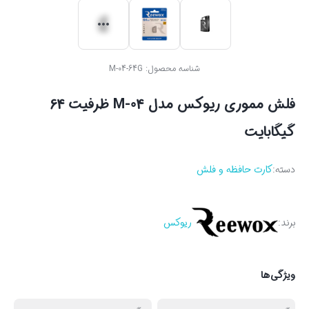
شناسه محصول:
M-04-64G
فلش مموری ریوکس مدل M-04 ظرفیت 64
گیگابایت
دسته:
کارت حافظه و فلش
برند:
ریوکس
ویژگی‌ها