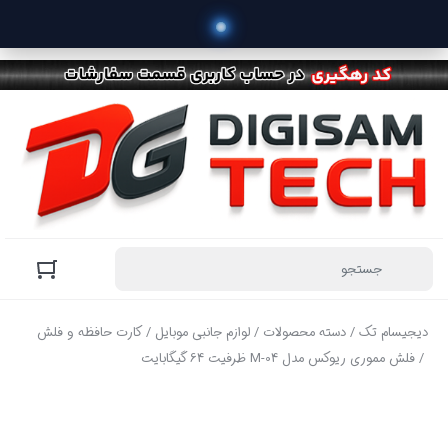
دیجیسام تک
/
دسته محصولات
/
لوازم جانبی موبایل
/
کارت حافظه و فلش
/ فلش مموری ریوکس مدل M-04 ظرفیت 64 گیگابایت