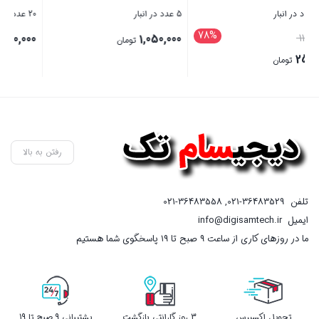
20 عدد در انبار
5 عدد در انبار
9,900,000
1,990,000
تومان
تومان
بستن
بستن
رفتن به بالا
تلفن
021-36483529
,
021-36483558
ایمیل
info@digisamtech.ir
ما در روزهای کاری از ساعت ۹ صبح تا ۱۹ پاسخگوی شما هستیم
تحویل اکسپرس
3 روز گارانتی بازگشت
پشتیبانی 9 صبح تا 19