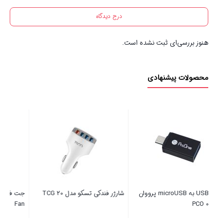
درج دیدگاه
هنوز بررسی‌ای ثبت نشده است.
محصولات پیشنهادی
T
جت فن تک باتری 48 ولت Violent
مودم 4G LTE قابل حمل زد ت
Fan
مدل U10S Pro