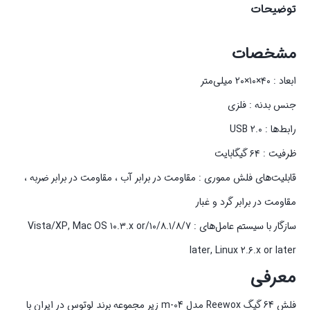
توضیحات
مشخصات
ابعاد : ۴۰×۱۰×۲۰ میلی‌متر
جنس بدنه : فلزی
رابط‌ها : USB ۲.۰
ظرفیت : ۶۴ گیگابایت
قابلیت‌های فلش مموری : مقاومت در برابر آب ، مقاومت در برابر ضربه ،
مقاومت در برابر گرد و غبار
سازگار با سیستم‌ عامل‌های : ۱۰/۸.۱/۸/۷/Vista/XP, Mac OS ۱۰.۳.x or
later, Linux ۲.۶.x or later
معرفی
فلش 64 گیگ Reewox مدل m-04 زیر مجموعه برند لوتوس در ایران با