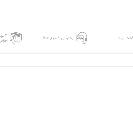
3 رو
پشتیبانی 9 صبح تا 19
خرابی