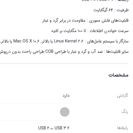
ظرفیت : ۶۴ گیگابایت
قابلیت‌های فلش مموری : مقاومت در برابر گرد و غبار
سرعت خواندن اطلاعات : تا ۱۰۰ مگابایت بر ثانیه
سازگار با سیستم‌ عامل‌های : Linux Kernel ۲.۶ یا بالاتر, Mac OS X ۱۰.۶ یا بالاتر, Windows ۸ / ۸.۱ / ۱۰, Windows Vista / ۷
سایر قابلیت‌ها : ضد آب و گرد و غبار با طراحی COB طراحی راحت بدون درپوش سوراخ مناسب برای اتصال بند و جاسوییچی
مشخصات
گارانتی
دارد
رنگ
رابط‌ها
USB 2.0، USB 3.2