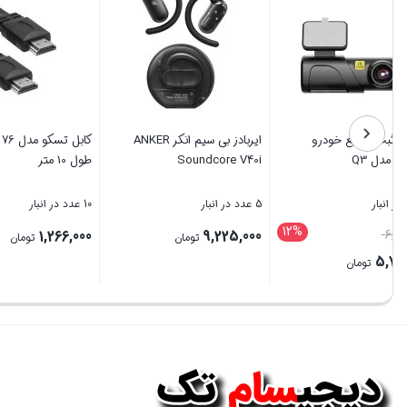
دوربین ثبت وقایع خودرو
ایربادز بی سیم انکر ANKER
استیلاک مدل Q3
Soundcore V40i
طول 10 متر
5 عدد در انبار
5 عدد در انبار
10 عدد در انبار
12%
قیمت
,266,000
9,225,000
6,500,000
تومان
اصلی
5,700,000
تومان
6,500,000 تومان
قیمت
بستن
بستن
بستن
بود.
فعلی
5,700,000 تومان
است.