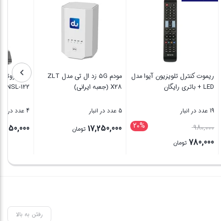
ماوس بی سیم تسکو مدل TM
ریموت کنترل تلویزیون آیوا مدل
مودم ۵G زد ال تی مدل ZLT
LED + باتری رایگان
X28 (جعبه ایرانی)
22
19 عدد در انبار
5 عدد در انبار
4 عدد در انبار
20%
قیمت
00
17,250,000
980,000
تومان
اصلی
780,000
تومان
980,000 تومان
قیمت
بستن
بستن
بس
بود.
فعلی
780,000 تومان
است.
رفتن به بالا