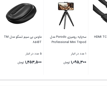
کابل تسکو مدل HDMI TC 76
سه‌پایه رومیزی Porodo مدل
851BT
Professional Mini Tripod
1 عدد در انبار
5 عدد در انبار
1,453,500
1,095,300
1
تومان
تومان
تومان
بستن
بستن