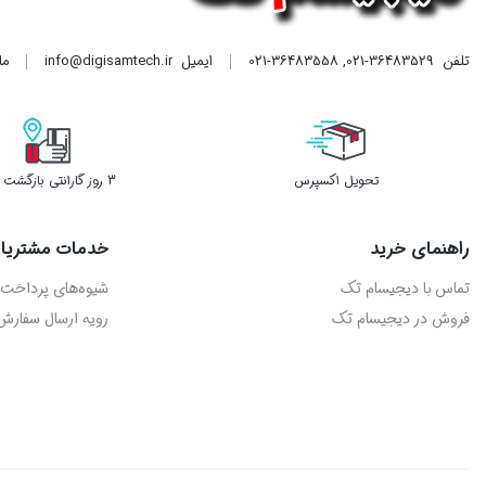
تلفن
021-36483529
,
021-36483558
ایمیل
info@digisamtech.ir
ما د
تحویل اکسپرس
3 روز گارانتی بازگشت وجه
راهنمای خرید
خدمات مشتریا
تماس با دیجیسام تک
شیوه‌های پرداخت
فروش در دیجیسام تک
رویه ارسال سفارش