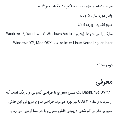
سرعت نوشتن اطلاعات : حداکثر ۴۰ مگابایت بر ثانیه
ولتاژ مورد نیاز : ۵ ولت
منبع تغذیه : پورت USB
سازگار با سیستم‌ عامل‌های : Windows ۸, Windows ۷, Windows Vista,
Windows XP, Mac OSX ۱۰.۵ or later Linux Kernel ۲.۶ or later
توضیحات
معرفی
• DashDrive UV128 یک فلش مموری با طراحی کشویی و باریک است که
از سرعت رابط USB 3.0 نیز بهره می‌برد. طراحی بدون درپوش این فلش
مموری، نگرانی گم شدن درپوش فلش مموری را در شما از بین می‌برد و