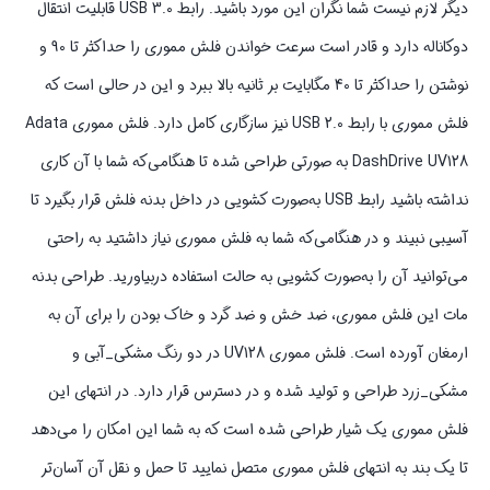
دیگر لازم نیست شما نگران این مورد باشید. رابط USB 3.0 قابلیت انتقال
دوکاناله دارد و قادر است سرعت خواندن فلش مموری را حداکثر تا 90 و
نوشتن را حداکثر تا 40 مگابایت بر ثانیه بالا ببرد و این در حالی است که
فلش مموری با رابط USB 2.0 نیز سازگاری کامل دارد. فلش مموری Adata
DashDrive UV128 به صورتی طراحی شده تا هنگامی‌که شما با آن کاری
نداشته باشید رابط USB به‌صورت کشویی در داخل بدنه فلش قرار بگیرد تا
آسیبی نبیند و در هنگامی‌که شما به فلش مموری نیاز داشتید به راحتی
می‌توانید آن را به‌صورت کشویی به حالت استفاده دربیاورید. طراحی بدنه
مات این فلش مموری، ضد خش و ضد گرد و خاک بودن را برای آن به
ارمغان آورده است. فلش مموری UV128 در دو رنگ مشکی_آبی و
مشکی_زرد طراحی و تولید شده و در دسترس قرار دارد. در انتهای این
فلش مموری یک شیار طراحی شده است که به شما این امکان را می‌دهد
تا یک بند به انتهای فلش مموری متصل نمایید تا حمل و نقل آن آسان‌تر