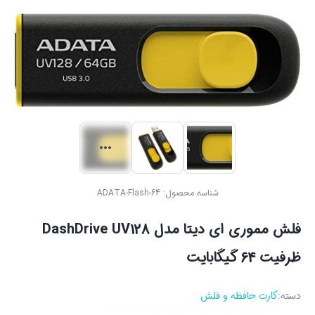
شناسه محصول:
ADATA-Flash-64
فلش مموری ای دیتا مدل DashDrive UV128
ظرفیت 64 گیگابایت
دسته:
کارت حافظه و فلش