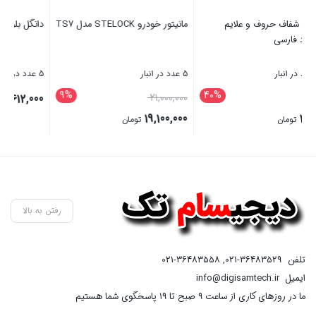
دانگل بلوتوث تسکو مدل BT 100
کنترل تلویزیون هوشم
MR21 موس دار + باتری رایگان
5 عدد در انبار
10 عدد در انبار
20%
9%
قیمت
5,000,000
612,000
تومان
اصلی
3,999,000
تومان
مان
5,000,000 تومان
قیمت
بستن
بستن
بود.
فعلی
3,999,000 تومان
است.
رفتن به بالا
تلفن
021-36483529
,
021-36483558
ایمیل
info@digisamtech.ir
ما در روزهای کاری از ساعت ۹ صبح تا ۱۹ پاسخگوی شما هستیم