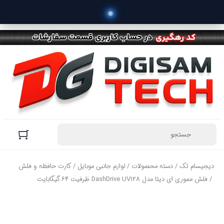
دیجیسام تک
/
دسته محصولات
/
لوازم جانبی موبایل
/
کارت حافظه و فلش
/ فلش مموری ای دیتا مدل DashDrive UV128 ظرفیت 64 گیگابایت