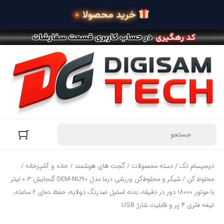
 خرید محصولات در 4 قسط 
دیجیسام تک
/
دسته محصولات
/
گجت های هوشمند
/
خانه و آشپزخانه
/
مخلوط کن
/ شیکر و مخلوط‌کن ورزشی درما مدل DEM-NU90 گنجایش 0.3 لیتر
با موتور 18000 دور در دقیقه، بدنه استیل ضدزنگ دولایه، حفظ دمای 6 ساعته،
تیغه فلزی 4 پر و قابلیت شارژ USB