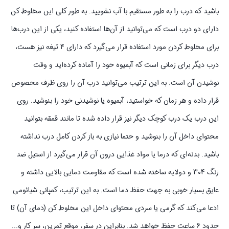
دولایه،
باشید که درب را به طور مستقیم با آب نشویید. به طور کلی این مخلوط کن
حفظ
دارای دو درب است که می‌توانید از آن‌ها استفاده کنید، یکی از این درب‌ها
دمای
6
برای مخلوط کردن مورد استفاده قرار می‌گیرد که دارای 4 تیغه نیز هست،
ساعته،
درب دیگر برای زمانی است که آبمیوه خود را آماده کرده‌اید و وقت
تیغه
نوشیدن آن است. به این ترتیب می‌توانید درب آن را روی ظرف مخصوص
فلزی
قرار داده و هر زمان که خواستید، آبمیوه یا نوشیدنی خود را بنوشید. روی
4
پر
این درب یک درب کوچک دیگر نیز قرار داده شده تا مانند قمقه بتوانید
و
محتوای داخل آن را بنوشید و حتما نیازی به باز کردن کامل درب نداشته
قابلیت
باشید. بدنه‌ای که درما یا مواد غذایی درون آن قرار می‌گیرد از استیل ضد
شارژ
زنگ 304 و دولایه ساخته شده است که مقاومت دمایی بالایی داشته و
USB
عدد
عایق بسیار خوبی به جهت حفظ دما است. به این ترتیب، کمپانی شیائومی
ادعا می‌کند که گرمی یا سردی محتوای داخل این مخلوط کن (دمای آن) تا
حدود 6 ساعت حفظ خواهد شد. بنابراین در سفر، موقع تمرین، سر کار و...