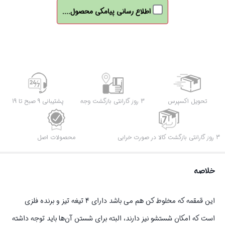
درما
اطلاع رسانی پیامکی محصول....
مدل
DEM-
NU90
گنجایش
0.3
لیتر
با
تحویل اکسپرس
3 روز گارانتی بازگشت وجه
پشتیبانی 9 صبح تا 19
موتور
18000
3 روز گارانتی بازگشت کالا در صورت خرابی
محصولات اصل
دور
در
خلاصه
دقیقه،
بدنه
استیل
این قمقمه که مخلوط کن هم می باشد دارای 4 تیغه تیز و برنده فلزی
ضدزنگ
است که امکان شستشو نیز دارند، البته برای شستن آن‌ها باید توجه داشته