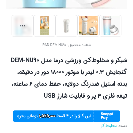
شناسه محصول:
PAD-DEM-NU90
شیکر و مخلوط‌کن ورزشی درما مدل DEM-NU90
گنجایش 0.3 لیتر با موتور 18000 دور در دقیقه،
بدنه استیل ضدزنگ دولایه، حفظ دمای 6 ساعته،
تیغه فلزی 4 پر و قابلیت شارژ USB
این کالا را در ۴ قسط
1,575,000
تومانی بخرید
دسته:
مخلوط کن