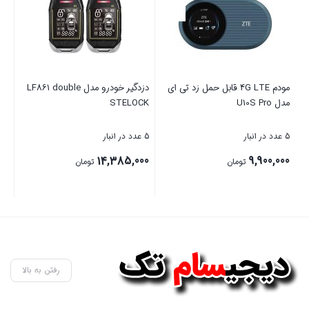
ل
مودم 4G LTE قابل حمل زد تی ای
دزدگیر خودرو مدل LF861 double
پای
مدل U10S Pro
STELOCK
مدل 10
5 عدد در انبار
5 عدد در انبار
5 عدد در انبار
00
14,385,000
9,900,000
تومان
تومان
بستن
بستن
بست
رفتن به بالا