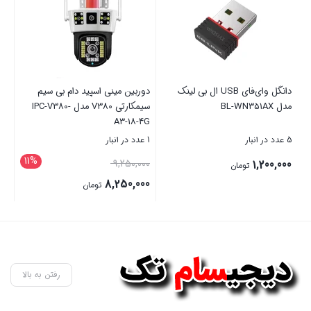
15 متر
10 عدد در انبار
1,907,400
تومان
دانگل وای‌فای USB ال بی‌ لینک
دوربین مینی اسپید دام بی سیم
سیمکارتی V380 مدل IPC-V380-
بستن
A3-18-4G
1 عدد در انبار
11%
قیمت
9,250,000
ان
اصلی
8,250,000
تومان
9,250,000 تومان
قیمت
بستن
بود.
فعلی
8,250,000 تومان
است.
رفتن به بالا