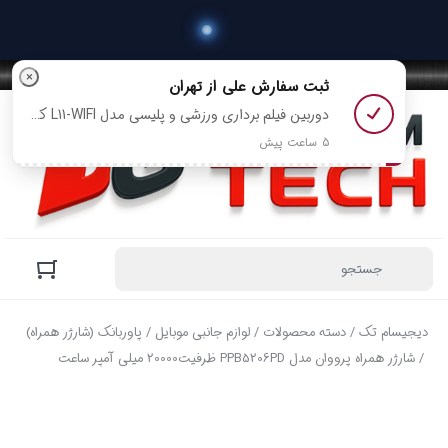
×
ثبت سفارش
علی
از تهران
دوربین فیلم برداری ورزشی و پلیسی مدل L11-WIFI کیفیت 2K رو خرید کرد
5 ساعت پیش
دیجیسام تک
/
دسته محصولات
/
لوازم جانبی موبایل
/
پاوربانک (شارژر همراه)
/ شارژر همراه پرووان مدل PPB5206PD ظرفیت20000 میلی آمپر ساعت