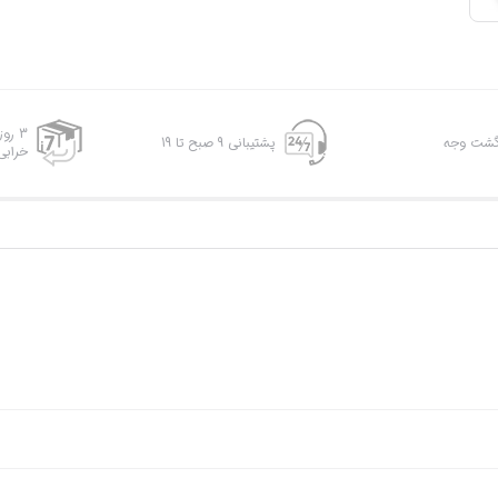
3 رو
پشتیبانی 9 صبح تا 19
خرابی