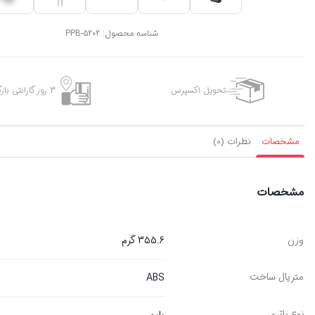
شناسه محصول:
PPB-5202
تحویل اکسپرس
3 روز گارانتی بازگشت وجه
مشخصات
نظرات (0)
مشخصات
وزن
355.6 گرم
متریال ساخت
ABS
نوع باتری
پلیمر