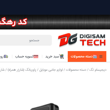
دسته محصولات
سبد خرید
تسویه حساب
روی
دیجیسام تک
/
دسته محصولات
/
لوازم جانبی موبایل
/
پاوربانک (شارژر همراه)
/ شارژر همرا