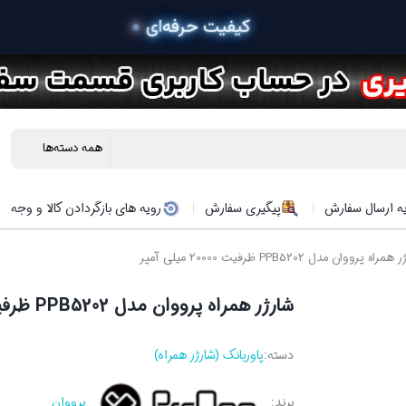
ه ارسال سفارش
پیگیری سفارش
رویه های بازگردادن کالا و وجه
ه پرووان مدل PPB5202 ظرفیت 20000 میلی آمپر
شارژر همراه پرووان مدل PPB5202 ظرفیت 20000 میلی آمپر
دسته:
پاوربانک (شارژر همراه)
برند:
پرووان