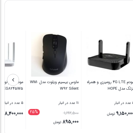
مانیتور خودرو STELOCK مدل
مودم 4G LTE رومیزی و همراه
ماوس بیسیم ویلوت مدل WM-
مو
نزتک مدل HOPE
W92 Silent
W5
5 عدد در انبار
11 عدد در انبار
5 عدد در انبار
25%
3%
قیمت
00
1,192,500
9,150,000
تومان
اصلی
895,000
تومان
26,400,0 تومان
1,192,500 تومان
قیمت