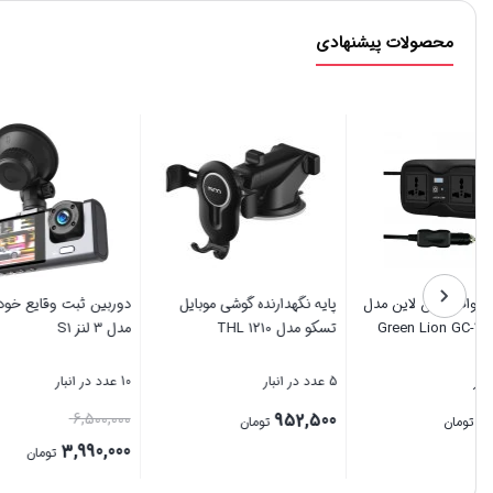
محصولات پیشنهادی
اینورتر 200 وات گرین لاین مدل
پایه نگهدارنده گوشی موبایل
Green Lion GC-233 Power
تسکو مدل THL 1210
مدل 3 لنز S1
Inverter
1 عدد در انبار
5 عدد در انبار
10 عدد در انبار
6,500,000
952,500
7,000,000
تومان
تومان
,990,000
قیمت