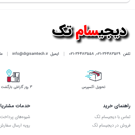
بستن
بستن
بستن
فعلی
است.
تلفن
021-36483529
,
021-36483558
ایمیل
info@digisamtech.ir
ما د
تحویل اکسپرس
3 روز گارانتی بازگشت وجه
راهنمای خرید
خدمات مشتریا
تماس با دیجیسام تک
شیوه‌های پرداخت
فروش در دیجیسام تک
رویه ارسال سفارش