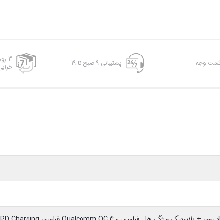
3 رو
پشتیبانی 9 صبح تا 19
خرابی