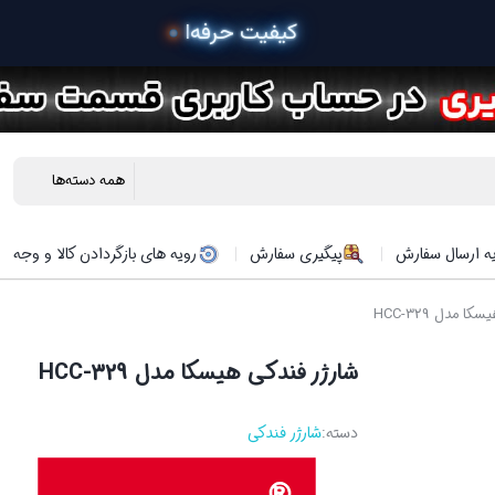
 خرید
ه ارسال سفارش
پیگیری سفارش
رویه های بازگردادن کالا و وجه
 مدل HCC-329
شارژر فندکی هیسکا مدل HCC-329
دسته:
شارژر فندکی