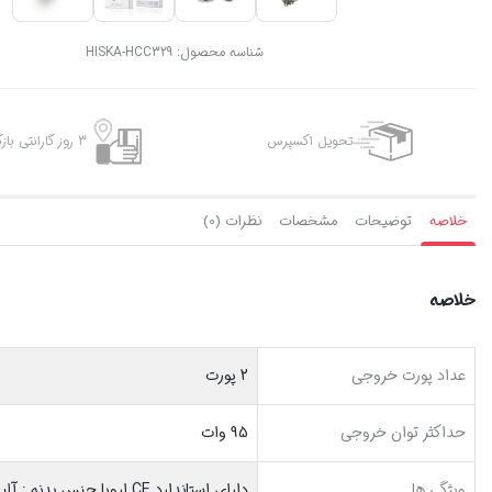
شناسه محصول:
HISKA-HCC329
تحویل اکسپرس
3 روز گارانتی بازگشت وجه
خلاصه
توضیحات
مشخصات
نظرات (0)
خلاصه
عداد پورت خروجی
2 پورت
حداکثر توان خروجی
95 وات
ویژگی ها
دارای استاندارد CE اروپا جنس بدنه : آلیاژ روی + پلاستیک ویژگی ها : فناوری Qualcomm QC 3.0 فناوری PD Charging