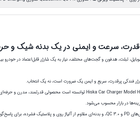
بایل، تبلت، هدفون و گجت‌های مختلف، نیاز به یک شارژر قابل‌اعتماد در خودرو ب
ارژر فندکی پرقدرت، سریع و ایمن یک ضرورت است، نه یک انتخاب.
در همین راستا، شرکت Hiska با ارائه‌ی شارژر فندکی مدل HCC-329 یا Hiska Car Charger Model HCC-329 توانسته است محصول
ینه‌ها در بازار محسوب می‌شود.
این شارژر فندکی با حداکثر توان 95 وات، دو پورت خروجی با پشتیبانی از فناوری‌های PD و QC 3.0، و بدنه‌ای مقاوم از آلیاژ روی و پلاستیک