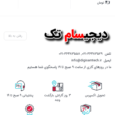
بستن
بستن
رفتن به بالا
تلفن
021-36483529
,
021-36483558
ایمیل
info@digisamtech.ir
ما در روزهای کاری از ساعت ۹ صبح تا ۱۹ پاسخگوی شما هستیم
تحویل اکسپرس
3 روز گارانتی بازگشت
پشتیبانی 9 صبح تا 19
وجه