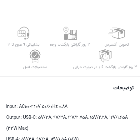
تحویل اکسپرس
3 روز گارانتی بازگشت وجه
پشتیبانی 9 صبح تا 19
3 روز گارانتی بازگشت کالا در صورت خرابی
محصولات اصل
توضیحات
Input: AC100-240V 50/60Hz 0.8A
Output: USB-C: 5V/3A, 9V/3A, 12V/2.75A, 15V/2.2A, 12V/1.65A
(33W Max)
USB-A: 5V/3A, 9V/2A, 12V/1.5A (18W)