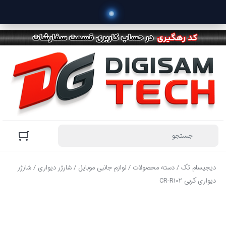
دیجیسام تک
/
دسته محصولات
/
لوازم جانبی موبایل
/
شارژر دیواری
/ شارژر
دیواری کربی CR-R102