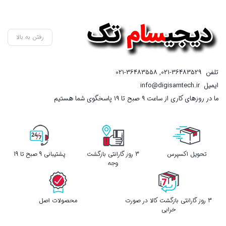
فعلی
فعلی
7,400,000 تومان
99,000
است.
است.
رفتن به بالا
تلفن
021-36483529
,
021-36483558
ایمیل
info@digisamtech.ir
ما در روزهای کاری از ساعت ۹ صبح تا ۱۹ پاسخگوی شما هستیم
تحویل اکسپرس
3 روز گارانتی بازگشت
پشتیبانی 9 صبح تا 19
وجه
3 روز گارانتی بازگشت کالا در صورت
محصولات اصل
خرابی