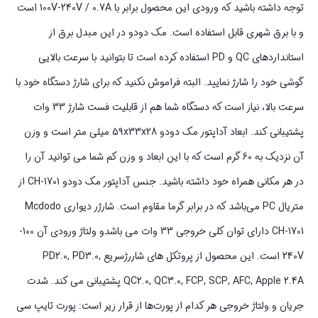
توجه داشته باشید که ورودی این محصول برابر با 100V-240V / 0.7A است
و با برق شهری قابل استفاده است. مک دودو در این مبدل برق از
استانداردهای QC و PD استفاده کرده است تا بتوانید با سرعت بالایی
گوشی خود را شارژ نمایید. البته فراموش نکنید که برای شارژ دستگاه خود با
سرعت بالا، نیاز است که دستگاه شما هم از قابلیت فست شارژ 33 وات
پشتیبانی کند. ابعاد آداپتور مک دودو 59x33x28 میلی متر است و وزن
آن نزدیک به 60 گرم است که با این ابعاد و وزن کم شما می توانید آن را
در هر مکانی همراه خود داشته باشید. جنس آداپتور مک دودو CH-1701 از
متریال PC می‌باشد که در برابر گرما مقاوم است. شارژر دیواری Mcdodo
CH-1701 دارای توان کلی خروجی 33 وات می باشدو ولتاژ ورودی آن 100-
240V است. این محصول از پروتکل های شاررژسریع PD2.0, PD3.0,
QC2.0, QC3.0, FCP, SCP, AFC, Apple 2.4A پشتیبانی می کند. شدت
جریان و ولتاژ خروجی هر کدام از پورت‌ها از قرار زیر است: پورت تایپ سی