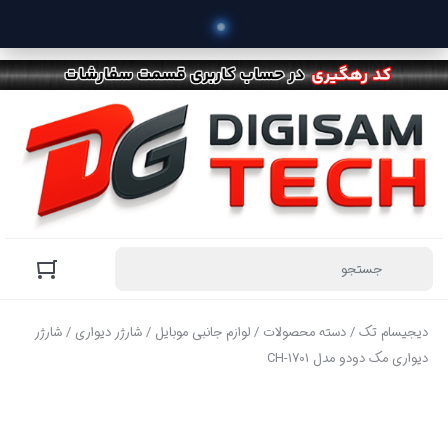
 خرید
دیجیسام تک
/
دسته محصولات
/
لوازم جانبی موبایل
/
شارژر دیواری
/ شارژر
دیواری مک دودو مدل CH-1701