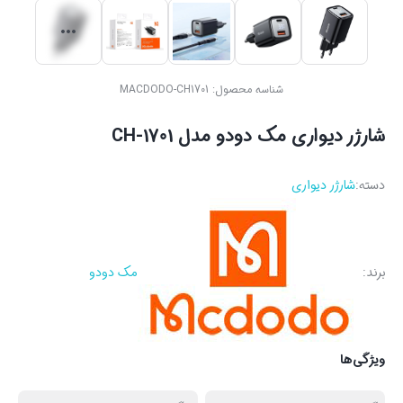
شناسه محصول:
MACDODO-CH1701
شارژر دیواری مک دودو مدل CH-1701
دسته:
شارژر دیواری
برند:
مک دودو
ویژگی‌ها