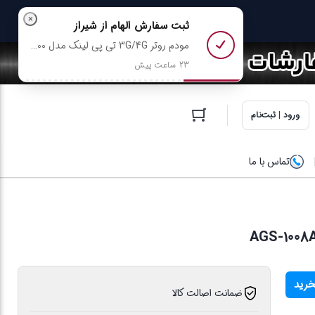
×
ثبت سفارش
الهام
از شیراز
مودم روتر 3G/4G تی پی لینک مدل TL-MR100 رو خرید کرد
23 ساعت پیش
ورود | ثبت‌نام
تماس با ما
خرید
ضمانت اصالت کالا