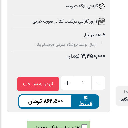
گارانتی بازگشت وجه
3 روز گارانتی بازگشت کالا در صورت خرابی
5 عدد در انبار
ارسال توسط فروشگاه اینترنتی دیجیسام تِک
3,450,000
تومان
+
-
افزودن به سبد خرید
سوئیچ
گیگابیتی
۴
10/100/1000 مگابیت بر ثانیه
862,500
تومان
8
قسط
پورت
ای
لینک