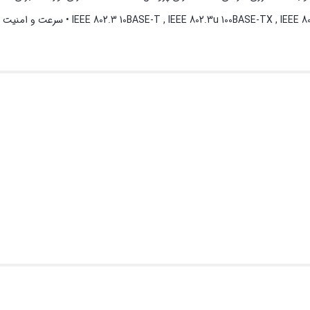
Per port : Link/Speed/Activity • دارای استاندارد های , IEEE 802.3ab 1000BASE-T