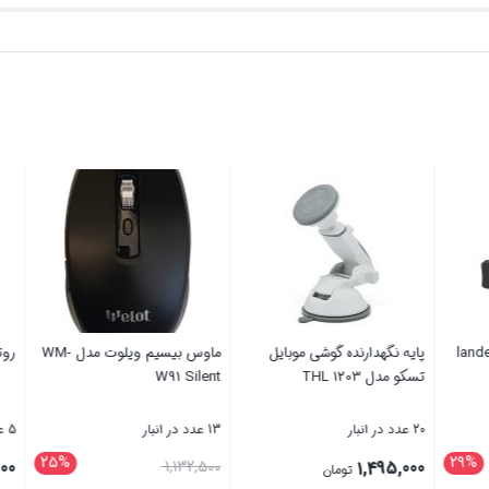
دانگل بلوتوث لندر مدل lander
پایه نگهدارنده گوشی موبایل
تسکو مدل THL 1203
W91 Silent
20 عدد در انبار
13 عدد در انبار
29%
قیمت
قیمت
1,132,500
1,495,000
تومان