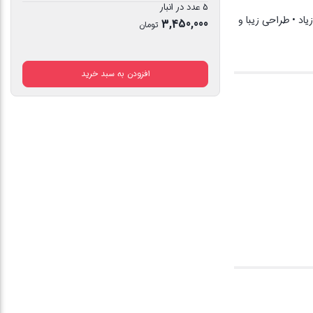
5 عدد در انبار
IEEE 802.3 10BASE-T , IEEE 802.3u 100BASE-TX  • سرعت و امنیت زیاد • طراحی زیبا و
3,450,000
تومان
افزودن به سبد خرید