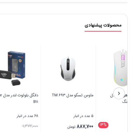
محصولات پیشنهادی
یپ
ماوس سیمی هویت مدل
ماوس تسکو مدل TM 693
MS1034 گیمینگ
B11
3 عدد در انبار
5 عدد در انبار
68 عدد در انبار
14%
قیمت
1,372,000
887,700
2,301,200
تومان