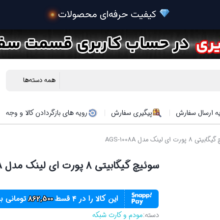
ه ارسال سفارش
پیگیری سفارش
رویه های بازگردادن کالا و وجه
ورت ای لینک مدل AGS-1008A
سوئیچ گیگابیتی 8 پورت ای لینک مدل AGS-1008A
این کالا را در ۴ قسط
862,500
تومانی ب
دسته:
مودم و کارت شبکه