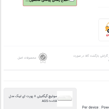
اطلاع رسانی پیامکی محصول....
مدل
AGS-
1008A
عدد
ز گارانتی بازگشت کالا در صورت
محصولات اصل
سوئیچ گیگابیتی 8 پورت ای لینک مدل
AGS-1008A
طبیعت طراحی شده است به صورتیکه آرام، بی دردسر و با حفظ انرژی کار می کند. • دارای پروتکل CSMA/CD • دارای نور LED برای Per device : Power ,