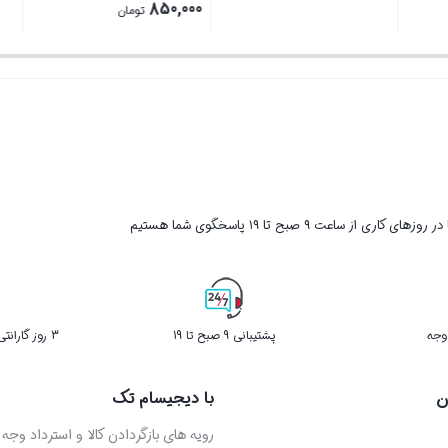
اصلی
اصلی
850,000
تومان
تومان
1,372,000 تومان
,132,500
قیمت
بستن
بستن
بود.
بود.
فعلی
980 تومان
850,000 تومان
است.
ر روزهای کاری از ساعت ۹ صبح تا ۱۹ پاسخگوی شما هستیم
پشتیبانی 9 صبح تا 19
3 روز گارانتی بازگشت کالا در صورت خرابی
ن
با دیجیسام تک
رویه های بازگردادن کالا و استرداد وجه