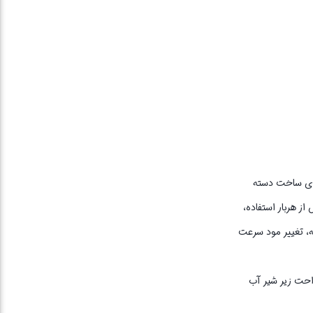
برای ساخت دسته
ز هربار استفاده،
، تغییر مود سرعت
نید آن را با خیال راحت زیر شیر آب