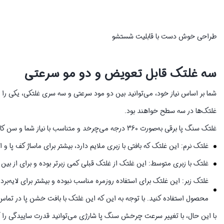
طراحی خوش دست با قابلیت شستشو
سه غلتک قابل تعویض و دو مو سرعتی
شما بر اساس نیاز خود، می‌توانید بین دو مود سرعتی و سه سری غلتکی، یکی ر
غلتک‌ها در سه سطح خواهند بود.
غلتک سنگ پا برقی به‌صورت 360 درجه می‌چرخد و متناسب با نیاز شما و سن کاربر، سه سطح زبری را ارائه خواهد داد.
غلتک نرم: این غلتک که بافتی با زبری ملایم دارد، بیشتر برای ماساژ کف پا و 
غلتک با زبری متوسط: این غلتک از غلتک قبلی کمی‌ زبرتر بوده و برای از بین
غلتک زبر: این غلتک برای استفاده روزمره مناسب نبوده و بیشتر برای لایه‌برد
محصول استفاده کنید. با توجه به این که این غلتک با بافت خشن پا در تما
با این حال، با تغییر سرعت چرخش سنگ پا شارژی می‌توانید قدرت ساییدگی را کم‌