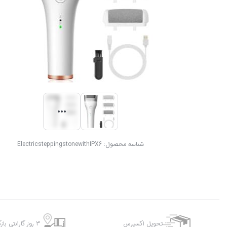
شناسه محصول:
ElectricsteppingstonewithIPX6
تحویل اکسپرس
3 روز گارانتی بازگشت وجه