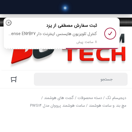
 خ
×
ثبت سفارش
مصطفی
از یزد
کنترل تلویزیون هایسنس اینترنت دار Hisense EN2B27 + باتری رایگان رو خرید کرد
8 ساعت پیش
دیجیسام تک
/
دسته محصولات
/
گجت های هوشمند
/
مچ بند و ساعت هوشمند
/ ساعت هوشمند پرووان مدل PWS14