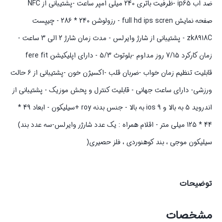
ضد اب ip65 -ظرفیت باتری 240 میلی امپر ساعت -پشتیبانی از NFC
صفحه نمایش full hd ips scren - رزولوشن 240 * 286 - چیپست
zk8918C - پشتیبانی از شارژ وایرلس - مدت زمان شارژ 2 الی 3 ساعت -
زمان کارکرد 7/15 روز مداوم -بلوتوث 5/3 - دارای اپلیکیشن fere fit
قابلیت تنظیم زمان خواب -ضربان قلب -اکسیژن خون -پشتیبانی از 6 حالت
ورزشی- دارای ساعت جهانی - قابلیت کنترل و پخش موزیک - پشتیبانی از
اندروید 5 به بالا و ios 9 به بالا - جنس بدنه roy +سیلیکون - ابعاد 49 *
44 * 125 میلی متر - اقلام همراه : یک عدد شارژر وایرلس-سه عدد بند)
سیلیکون موجی ، بند کوهنوردی ، فلز حصیری(
توضیحات
مشخصات