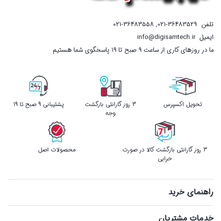
تلفن
021-36483529
,
021-36483558
ایمیل
info@digisamtech.ir
ما در روزهای کاری از ساعت ۹ صبح تا ۱۹ پاسخگوی شما هستیم
تحویل اکسپرس
3 روز گارانتی بازگشت
پشتیبانی 9 صبح تا 19
وجه
3 روز گارانتی بازگشت کالا در صورت
محصولات اصل
خرابی
راهنمای خرید
خدمات مشتریان