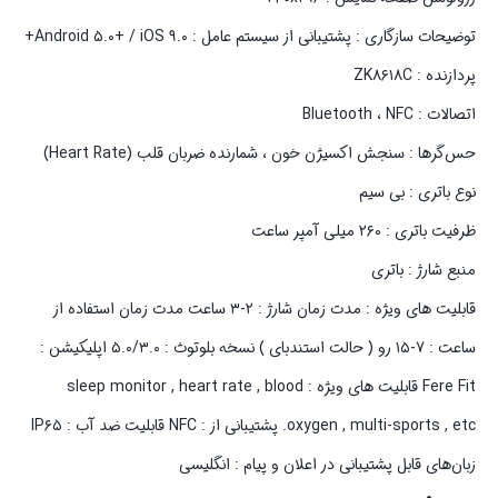
توضیحات سازگاری : پشتیبانی از سیستم عامل : Android ۵.۰+ / iOS ۹.۰+
پردازنده : ZK۸۶۱۸C
اتصالات : Bluetooth ، NFC
حس‌گرها : سنجش اکسیژن خون ، شمارنده ضربان قلب (Heart Rate)
نوع باتری : بی سیم
ظرفیت باتری : ۲۶۰ میلی آمپر ساعت
منبع شارژ : باتری
قابلیت های ویژه : مدت زمان شارژ : ۲-۳ ساعت مدت زمان استفاده از
ساعت : ۷-۱۵ رو ( حالت استندبای ) نسخه بلوتوث : ۵.۰/۳.۰ اپلیکیشن :
Fere Fit قابلیت های ویژه : sleep monitor , heart rate , blood
oxygen , multi-sports , etc. پشتیبانی از : NFC قابلیت ضد آب : IP۶۵
زبان‌های قابل پشتیبانی در اعلان و پیام : انگلیسی