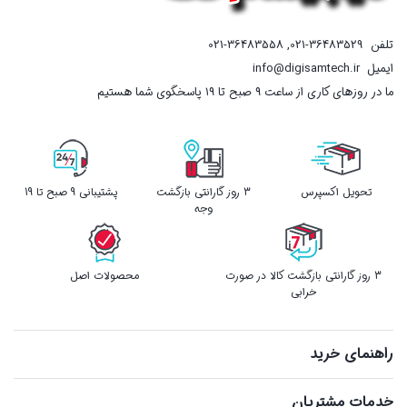
تلفن
021-36483529
,
021-36483558
ایمیل
info@digisamtech.ir
ما در روزهای کاری از ساعت ۹ صبح تا ۱۹ پاسخگوی شما هستیم
تحویل اکسپرس
3 روز گارانتی بازگشت
پشتیبانی 9 صبح تا 19
وجه
3 روز گارانتی بازگشت کالا در صورت
محصولات اصل
خرابی
راهنمای خرید
خدمات مشتریان