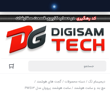
 خ
دیجیسام تک
/
دسته محصولات
/
گجت های هوشمند
/
مچ بند و ساعت هوشمند
/ ساعت هوشمند پرووان مدل PWS13