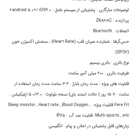
توضیحات سازگاری : پشتیبانی از سیستم عامل : android ۵.۰+/ iOS۹.۰+
پردازنده : ZK۸۶۱۸C
اتصالات : Bluetooth
حس‌گرها : شمارنده ضربان قلب (Heart Rate) ، سنجش اکسیژن خون
(SPO۲)
نوع باتری : باتری بیسیم
ظرفیت باتری : ۲۰۰ میلی آمپر ساعت
قابلیت های ویژه : مدت زمان شارژ : ۲-۳ ساعت مدت زمان استفاده از
ساعت : ۷-۱۵ روز ( حالت استند بای) نسخه بلوتوث : ۵.۰/۳.۰ اپلیکیشن :
Fere Fit قابلیت ویژه : Sleep monitor , Heart rate , Blood Oxygen ,
Multi-sports , etc. قابلیت ضد آب : IP۶۵
زبان‌های قابل پشتیبانی در اعلان و پیام : انگلیسی