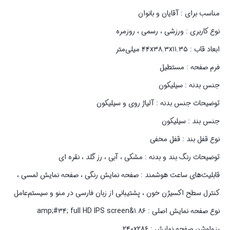
مناسب برای : آقایان و بانوان
نوع کاربری : ورزشی ، رسمی ، روزمره
ابعاد قاب : ۴۴x۳۸.۳x۱۱.۳۵ میلی‌متر
فرم صفحه : مستطیل
جنس بدنه : سیلیکون
توضیحات جنس بدنه : آلیاژ روی و سیلیکون
جنس بند : سیلیکون
نوع قفل بند : قفل مخفی
توضیحات رنگ بند و بدنه : مشکی ، آبی ، رز گلد ، نقره ای
قابلیت‌های ساعت هوشمند : صفحه نمایش رنگی ، صفحه نمایش لمسی ،
کنترل سطح اکسیژن خون ، پشتیبانی از زبان فارسی در منو و سیستم‌عامل
نوع صفحه نمایش اصلی : ۱.۸۶&amp;#۳۴; full HD IPS screen
رزولوشن صفحه نمایش : ۲۴۰x۲۸۶