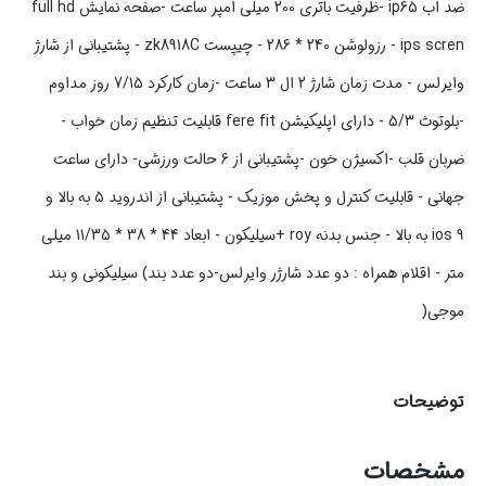
ضد اب ip65 -ظرفیت باتری 200 میلی امپر ساعت -صفحه نمایش full hd
ips scren - رزولوشن 240 * 286 - چیپست zk8918C - پشتیبانی از شارژ
وایرلس - مدت زمان شارژ 2 ال 3 ساعت -زمان کارکرد 7/15 روز مداوم
-بلوتوث 5/3 - دارای اپلیکیشن fere fit قابلیت تنظیم زمان خواب -
ضربان قلب -اکسیژن خون -پشتیبانی از 6 حالت ورزشی- دارای ساعت
جهانی - قابلیت کنترل و پخش موزیک - پشتیبانی از اندروید 5 به بالا و
ios 9 به بالا - جنس بدنه roy +سیلیکون - ابعاد 44 * 38 * 11/35 میلی
متر - اقلام همراه : دو عدد شارژر وایرلس-دو عدد بند) سیلیکونی و بند
موجی(
توضیحات
مشخصات