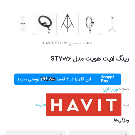
شناسه محصول:
HAVIT-ST7026
رینگ لایت هویت مدل ST7026
این کالا را در ۴ قسط
499,750
تومانی بخرید
دسته:
نورپردازی
برند:
هویت
ویژگی‌ها