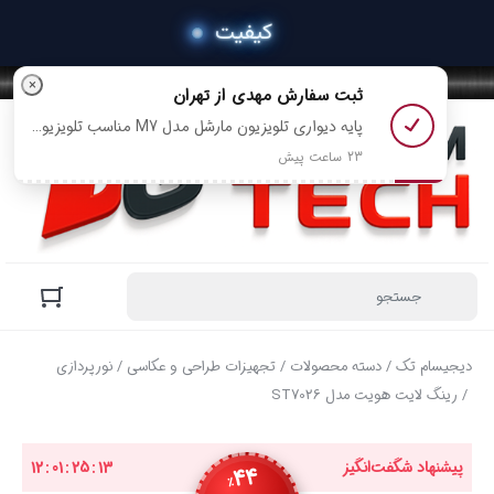
×
ثبت سفارش
مهدی
از تهران
پایه دیواری تلویزیون مارشل مدل M7 مناسب تلویزیون های 43 تا 75 اینچ رو خرید کرد
23 ساعت پیش
دیجیسام تک
/
دسته محصولات
/
تجهیزات طراحی و عکاسی
/
نورپردازی
/ رینگ لایت هویت مدل ST7026
پیشنهاد شگفت‌انگیز
13
:
25
:
01
:
12
44
٪