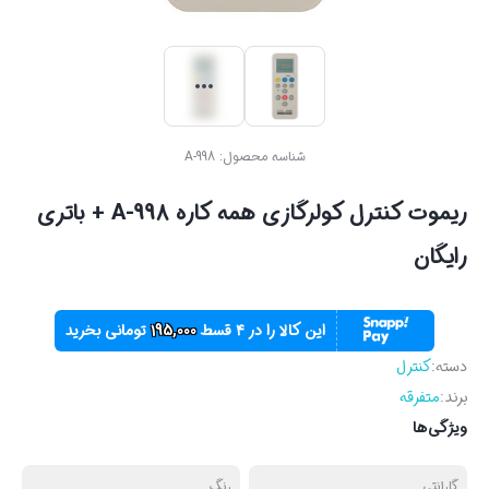
شناسه محصول:
A-998
ریموت کنترل کولرگازی همه کاره A-998 + باتری
رایگان
این کالا را در ۴ قسط
195,000
تومانی بخرید
دسته:
کنترل
برند:
متفرقه
ویژگی‌ها
گارانتی
رنگ