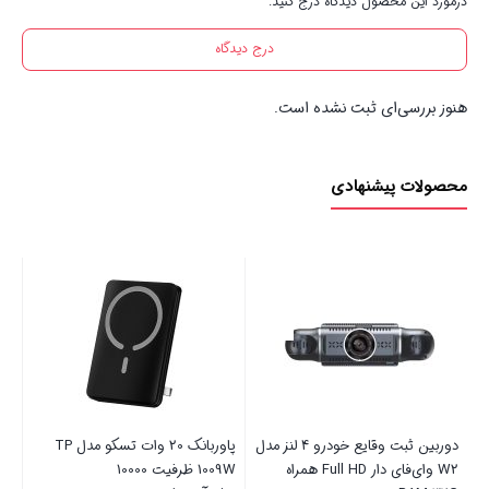
درمورد این محصول دیدگاه درج کنید.
درج دیدگاه
هنوز بررسی‌ای ثبت نشده است.
محصولات پیشنهادی
دوربین ثبت وقایع خودرو 4 لنز مدل
پاوربانک 20 وات تسکو مدل TP
کی
W2 وای‌فای دار Full HD همراه
1009W ظرفیت 10000
52