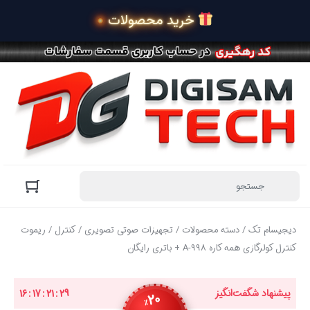
 خرید محصولات در 4 قس
دیجیسام تک
/
دسته محصولات
/
تجهیزات صوتی تصویری
/
کنترل
/ ریموت
کنترل کولرگازی همه کاره A-998 + باتری رایگان
پیشنهاد شگفت‌انگیز
29
:
21
:
17
:
16
20
٪