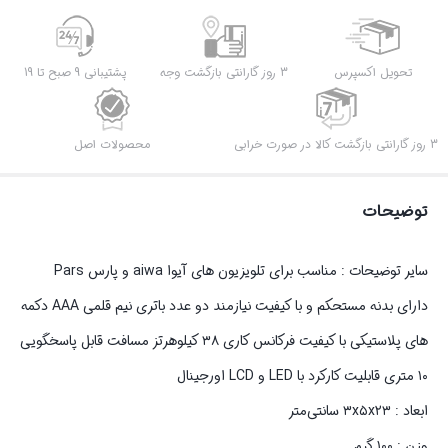
عدد
تحویل اکسپرس
3 روز گارانتی بازگشت وجه
پشتیبانی 9 صبح تا 19
3 روز گارانتی بازگشت کالا در صورت خرابی
محصولات اصل
توضیحات
سایر توضیحات : مناسب برای تلویزیون های آیوا aiwa و پارس Pars
دارای بدنه مستحکم و با کیفیت نیازمند دو عدد باتری نیم قلمی AAA دکمه
های پلاستیکی با کیفیت فرکانس کاری ۳۸ کیلوهرتز مسافت قابل پاسخگویی
۱۰ متری قابلیت کارکرد با LED و LCD اورجینال
ابعاد : ۳x۵x۲۳ سانتی‌متر
وزن : ۱۰۰ گرم