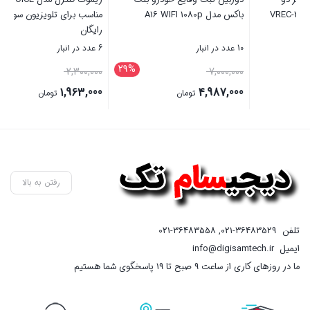
مناسب برای تلویزیون سونی + باتری
EG8247W5
رایگان
6 عدد در انبار
4 عدد در انبار
15%
29%
قیمت
8,850,000
2,300,000
تومان
اصلی
1,963,000
تومان
2,300,000 تومان
قیمت
بستن
بستن
بود.
فعلی
1,963,000 تومان
است.
رفتن به بالا
تلفن
021-36483529
,
021-36483558
ایمیل
info@digisamtech.ir
ما در روزهای کاری از ساعت ۹ صبح تا ۱۹ پاسخگوی شما هستیم