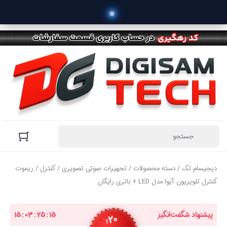
دیجیسام تک
/
دسته محصولات
/
تجهیزات صوتی تصویری
/
کنترل
/ ریموت
کنترل تلویزیون آیوا مدل LED + باتری رایگان
پیشنهاد شگفت‌انگیز
15
:
25
:
03
:
15
20
٪