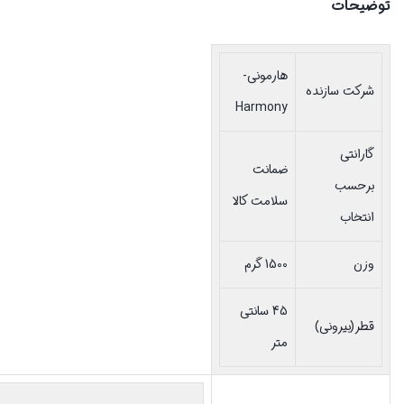
توضیحات
هارمونی-
شرکت سازنده
Harmony
گارانتی
ضمانت
برحسب
سلامت کالا
انتخاب
وزن
1500 گرم
45 سانتی
قطر(بیرونی)
متر