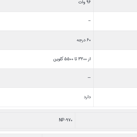
96 وات
–
60 درجه
از 3200 تا 5500 کلوین
—
دارد
NP-970