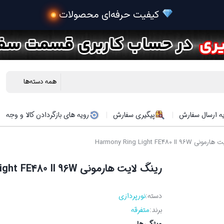
ه ارسال سفارش
پیگیری سفارش
رویه های بازگردادن کالا و وجه
Harmony Ring Light FE480 II
رينگ لايت هارموني Harmony Ring Light FE480 II 96W
دسته:
نورپردازی
برند:
متفرقه