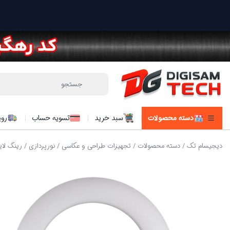
دسته محصولات
سبد خرید
تسویه حساب
روی
دیجیسام تک
/
دسته محصولات
/
تجهیزات طراحی و عکاسی
/
نورپردازی
/ رينگ لايت هارموني  96W