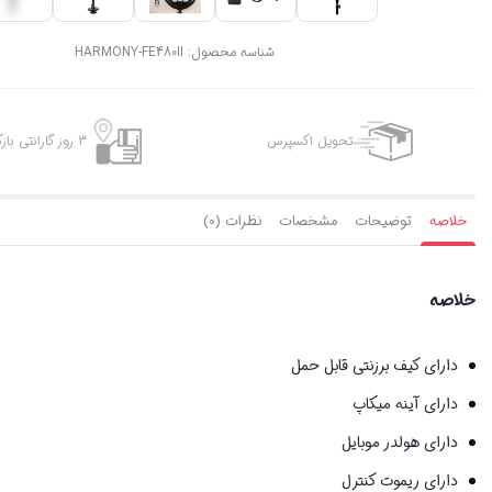
شناسه محصول:
HARMONY-FE480II
تحویل اکسپرس
3 روز گارانتی بازگشت وجه
خلاصه
توضیحات
مشخصات
نظرات (0)
خلاصه
دارای کیف برزنتی قابل حمل
دارای آینه میکاپ
دارای هولدر موبایل
دارای ریموت کنترل