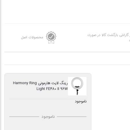
ز گارانتی بازگشت کالا در صورت
محصولات اصل
رينگ لايت هارموني Harmony Ring
Light FE480 II 96W
ناموجود
ناموجود