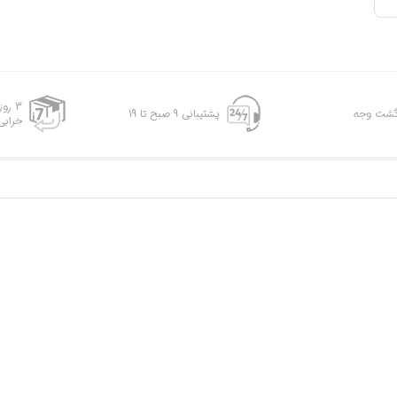
3 رو
پشتیبانی 9 صبح تا 19
خرابی