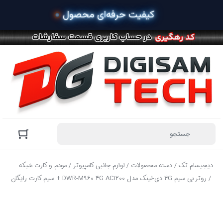
دیجیسام تک
/
دسته محصولات
/
لوازم جانبی کامپیوتر
/
مودم و کارت شبکه
/ روتر بی سیم 4G دی-لینک مدل DWR-M960 4G AC1200 + سیم کارت رایگان