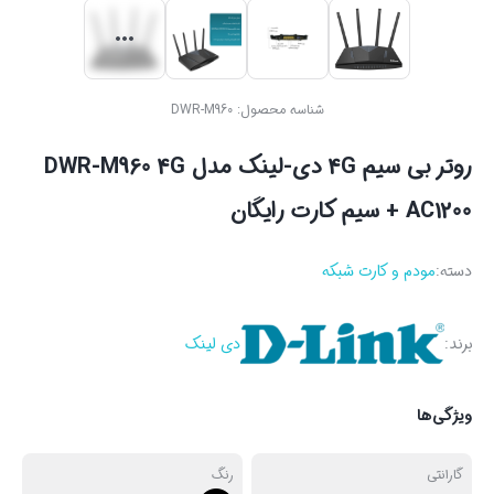
شناسه محصول:
DWR-M960
روتر بی سیم 4G دی-لینک مدل DWR-M960 4G
AC1200 + سیم کارت رایگان
دسته:
مودم و کارت شبکه
برند:
دی لینک
ویژگی‌ها
گارانتی
رنگ