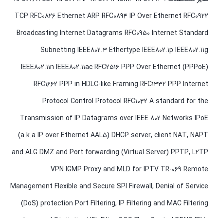
TCP RFC۰۸۲۶ Ethernet ARP RFC۰۸۹۴ IP Over Ethernet RFC۰۹۲۲
Broadcasting Internet Datagrams RFC۰۹۵۰ Internet Standard
Subnetting IEEE۸۰۲.۳ Ethertype IEEE۸۰۲.۱p IEEE۸۰۲.۱۱g
IEEE۸۰۲.۱۱n IEEE۸۰۲.۱۱ac RFC۲۵۱۶ PPP Over Ethernet (PPPoE)
RFC۱۶۶۲ PPP in HDLC-like Framing RFC۱۳۳۲ PPP Internet
Protocol Control Protocol RFC۱۰۴۲ A standard for the
Transmission of IP Datagrams over IEEE ۸۰۲ Networks IPoE
(a.k.a IP over Ethernet AAL۵) DHCP server, client NAT, NAPT
and ALG DMZ and Port forwarding (Virtual Server) PPTP, L۲TP
VPN IGMP Proxy and MLD for IPTV TR-۰۶۹ Remote
Management Flexible and Secure SPI Firewall, Denial of Service
(DoS) protection Port Filtering, IP Filtering and MAC Filtering