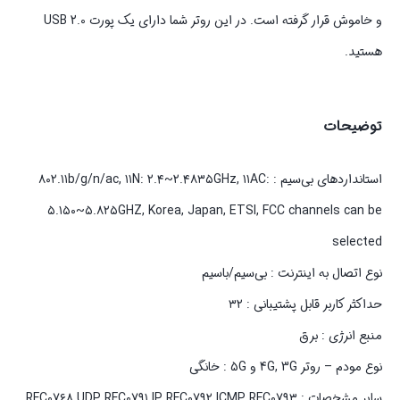
و خاموش قرار گرفته است. در این روتر شما دارای یک پورت USB 2.0
هستید.
توضیحات
استانداردهای بی‌سیم : ۸۰۲.۱۱b/g/n/ac, ۱۱N: ۲.۴~۲.۴۸۳۵GHz, ۱۱AC:
۵.۱۵۰~۵.۸۲۵GHZ, Korea, Japan, ETSI, FCC channels can be
selected
نوع اتصال به اینترنت : بی‌سیم/باسیم
حداکثر کاربر قابل پشتیبانی : ۳۲
منبع انرژی : برق
نوع مودم – روتر 4G, 3G و 5G : خانگی
سایر مشخصات : RFC۰۷۶۸ UDP RFC۰۷۹۱ IP RFC۰۷۹۲ ICMP RFC۰۷۹۳