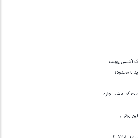
نین یک اکسس پوینت
نید تا محدوده
و آنتن خارجی با قدرت پنج دسی‌بل است که به شما این امکان را می‌دهد تا محیط‌های وسیعی را پوشش دهید. این دستگاه دارای پورت‌های LAN است که به شما اجازه
همچنین، این روتر از
شرکت تندا با سابقه‌ی طولانی در تولید تجهیزات شبکه، محصولات با کیفیت و قیمت مناسبی ارائه می‌دهد. اگر به دنبال یک روتر بی‌سیم با کیفیت و کارآیی خوب هستید، N301 یک