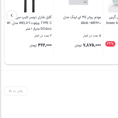
ی گرین
مودم روتر 4G ای لینک مدل
کابل شارژر دوسر تایپ سی
کا
Green l
Alink–MR920
TYPE C ویلوتWELOT مدل W-
DC15cc متراژ 1 متر
13cc
5 عدد در انبار
2 عدد در انبار
6 عدد در انبار
24%
00
366,000
7,875,000
تومان
تومان
3,82 تومان
بستن
بستن
بس
رفتن به بالا