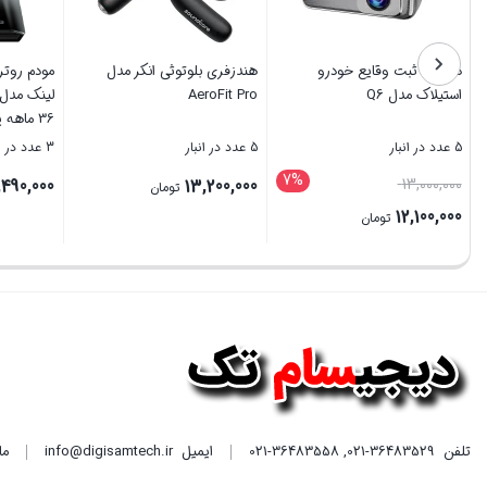
دوربین ثبت وقایع خودرو
هندزفری بلوتوثی انکر مدل
استیلاک مدل Q6
AeroFit Pro
36 ماهه
گستر
5 عدد در انبار
5 عدد در انبار
3 عدد در انبار
7%
قیمت
490,000
13,200,000
13,000,000
تومان
اصلی
12,100,000
تومان
13,000,000 تومان
قیمت
بستن
بستن
بستن
بود.
فعلی
12,100,000 تومان
است.
تلفن
021-36483529
,
021-36483558
ایمیل
info@digisamtech.ir
ما د