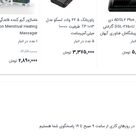
مودم روتر ADSL2 Plus دی
پاوربانک 22.5 وات تسکو مدل
ماساژور گرم کننده قاعدگ
لینک مدل DSL-2750U گارانتی
TP 1013 ظرفیت 10000
ion Menstrual Heating
 پیشگامان فناوری آیهان
میلی‌آمپرساعت
Massager
5 عدد در انبار
1 عدد در انبار
قیمت
3,820,000
3,375,000
5,
تومان
تومان
اصلی
2,890,000
تومان
0,000
قیمت
بستن
بستن
بود.
فعلی
2,890,000 تومان
است.
ر روزهای کاری از ساعت ۹ صبح تا ۱۹ پاسخگوی شما هستیم