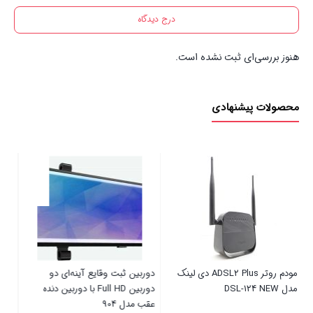
درج دیدگاه
هنوز بررسی‌ای ثبت نشده است.
محصولات پیشنهادی
AD دی لینک
دوربین ثبت وقایع آینه‌ای دو
پرزگیر برقی لباس میجیا مدل
دوربین Full HD با دوربین دنده
MQXJQ01LF
عقب مدل 904