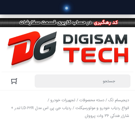
دیجیسام تک
/
دسته محصولات
/
تجهیزات خودرو
/
انواع ردیاب خودرو و موتورسیکلت
/ ردیاب جی پی اس مدل LD-62R لندر +
شارژر فندکی 36 وات پرووان