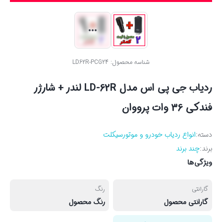
شناسه محصول:
LD62R-PCG24
ردیاب جی پی اس مدل LD-62R لندر + شارژر
فندکی 36 وات پرووان
دسته:
انواع ردیاب خودرو و موتورسیکلت
برند:
چند برند
ویژگی‌ها
گارانتی
رنگ
گارانتی محصول
رنگ محصول