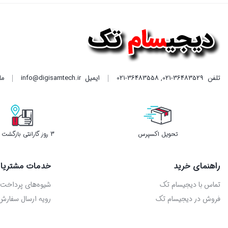
تلفن
021-36483529
,
021-36483558
ایمیل
info@digisamtech.ir
ما د
تحویل اکسپرس
3 روز گارانتی بازگشت وجه
راهنمای خرید
خدمات مشتریا
تماس با دیجیسام تک
شیوه‌های پرداخت
فروش در دیجیسام تک
رویه ارسال سفارش