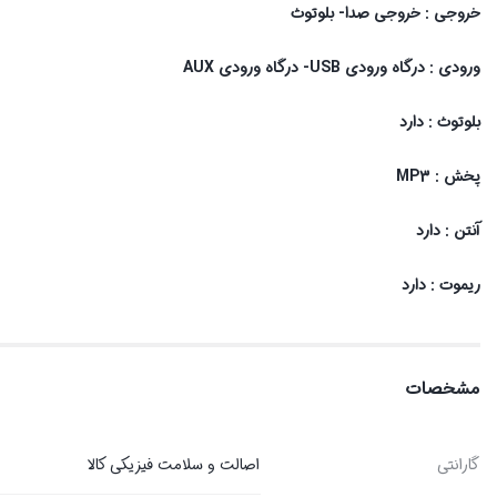
خروجی : خروجی صدا- بلوتوث
ورودی : درگاه ورودی USB- درگاه ورودی AUX
بلوتوث : دارد
پخش : MP3
آنتن : دارد
ریموت : دارد
مشخصات
گارانتی
اصالت و سلامت فیزیکی کالا