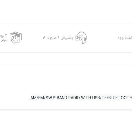
3 رو
پشتیبانی 9 صبح تا 19
خرابی
AM/FM/SW 3 BAND RADIO WITH USB/TF/BLUETOOTH