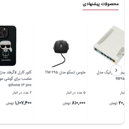
محصولات پیشنهادی
روتر بی سیم میکروتیک مدل
ماوس تسکو مدل TM 295
کاور کارل
RB951Ui-2HnD
مناسب برا
ne 13 pro
5 عدد در انبار
5 عدد در انبار
2 عدد در انبار
,107,400
810,000
20,850,000
تومان
تومان
بستن
بستن
بستن