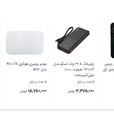
 لاگرفلد مدل چرمی
پاوربانک 22.5 وات تسکو مدل
مودم ر
ی گوشی موبایل اپل
TP 1013 ظرفیت 10000
مدل B612
ipho
میلی‌آمپرساعت
5 عدد در انبار
5 عدد در انبار
15,750,000
3,375,000
1
تومان
تومان
تومان
بستن
بستن